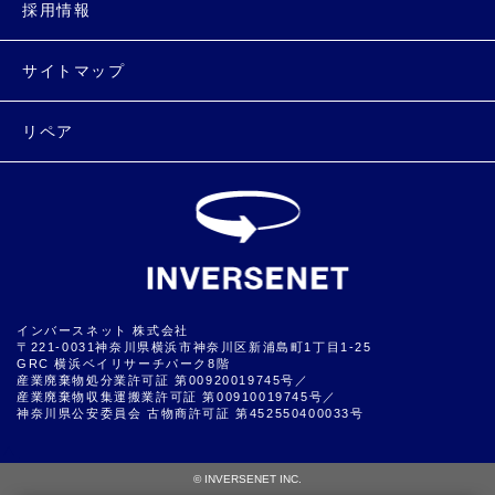
採用情報
サイトマップ
リペア
インバースネット 株式会社
〒221-0031神奈川県横浜市神奈川区新浦島町1丁目1-25
GRC 横浜ベイリサーチパーク8階
産業廃棄物処分業許可証 第00920019745号／
産業廃棄物収集運搬業許可証 第00910019745号／
神奈川県公安委員会 古物商許可証 第452550400033号
▲
© INVERSENET INC.