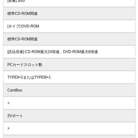
[容量] 30G
標準CD-ROM関連
[タイプ] DVD-ROM
標準CD-ROM関連
[読込倍速] CD-ROM最大24倍速、DVD-ROM最大8倍速
PCカードスロット数
TYPEII×2またはTYPEIII×1
CardBus
○
ZVポート
×