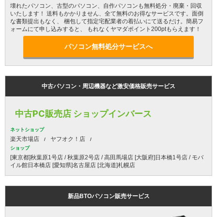
壊れたパソコン、古型のパソコン、自作パソコンも無料処分・廃棄・回収
いたします！ 送料もかかりません、全て無料のお得なサービスです。面倒
な書類提出もなく、 梱包して指定宅配業者の着払いにて送るだけ。簡易フ
ォームにて申し込みすると、 もれなくヤマダポイント200ptもらえます！
パソコン無料処分サービスへ
中古パソコン・周辺機器など激安価格販売サービス
中古PC販売店 ショップインバース
ネットショップ
楽天市場店
ヤフオク！店
ショップ
[東京都]秋葉原1号店 / 秋葉原2号店 / 高田馬場店 [大阪府]日本橋1号店 / モバ
イル館日本橋店 [愛知県]名古屋店 [北海道]札幌店
新品BTOパソコン販売サービス