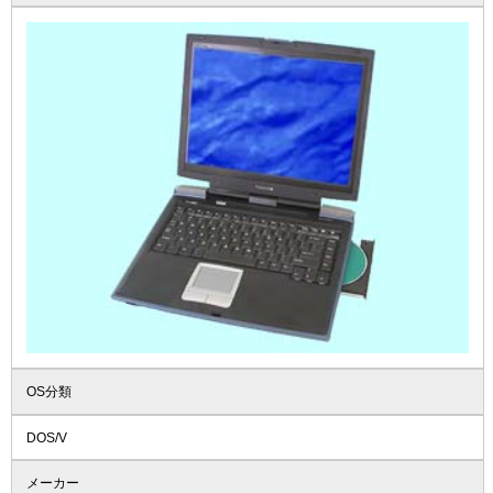
OS分類
DOS/V
メーカー