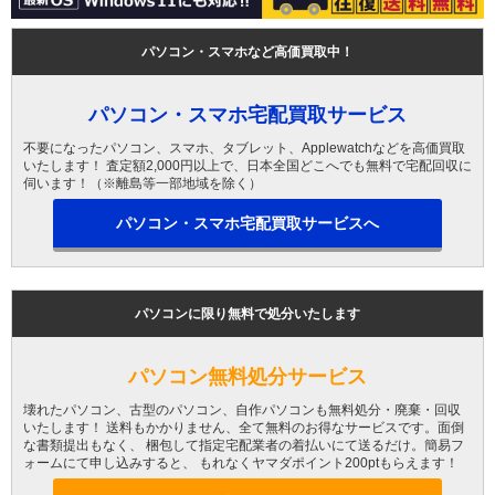
パソコン・スマホなど高価買取中！
パソコン・スマホ宅配買取サービス
不要になったパソコン、スマホ、タブレット、Applewatchなどを高価買取
いたします！ 査定額2,000円以上で、日本全国どこへでも無料で宅配回収に
伺います！（※離島等一部地域を除く）
パソコン・スマホ宅配買取サービスへ
パソコンに限り無料で処分いたします
パソコン無料処分サービス
壊れたパソコン、古型のパソコン、自作パソコンも無料処分・廃棄・回収
いたします！ 送料もかかりません、全て無料のお得なサービスです。面倒
な書類提出もなく、 梱包して指定宅配業者の着払いにて送るだけ。簡易フ
ォームにて申し込みすると、 もれなくヤマダポイント200ptもらえます！