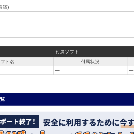
着済)
付属ソフト
ソフト名
付属状況
―
―
一覧