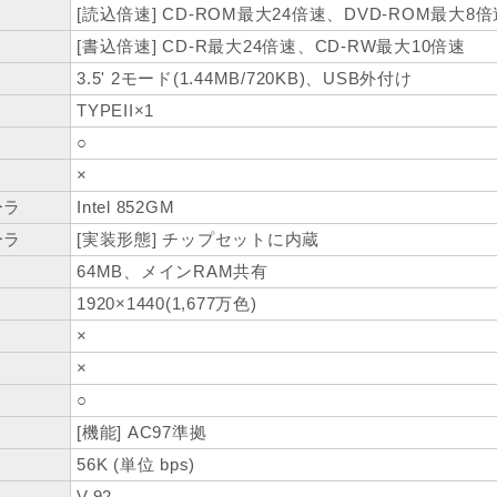
[読込倍速] CD-ROM最大24倍速、DVD-ROM最大8倍
[書込倍速] CD-R最大24倍速、CD-RW最大10倍速
3.5' 2モード(1.44MB/720KB)、USB外付け
TYPEII×1
○
×
ーラ
Intel 852GM
ーラ
[実装形態] チップセットに内蔵
64MB、メインRAM共有
1920×1440(1,677万色)
×
×
○
[機能] AC97準拠
56K (単位 bps)
V.92