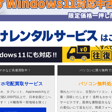
マホなど高価買取中！
パソコンに限り無料で
マホ宅配買取サービス
パソコン無料処
、タブレット、Applewatchなど
壊れたパソコン、古型のパソコン、
額2,000円以上で、日本全国どこへ
棄・回収いたします！ 送料もかか
ます！（※離島等一部地域を除く）
サービスです。面倒な書類提出もな
の着払いにて送るだけ。簡易フォー