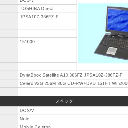
DOS/V
TOSHIBA Direct
JPSA10Z-386FZ-F
151000
DynaBook Satellite A10 386FZ JPSA10Z-386FZ-F
Celeron/2G 256M 30G CD-RW+DVD 15TFT Win200
スペック
DOS/V
Note
Mobile Celeron