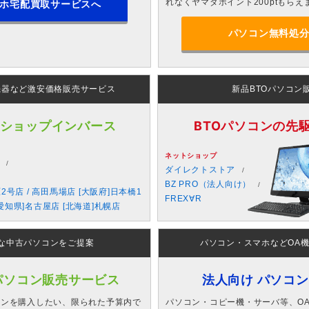
れなくヤマダポイント200ptもらえ
ホ宅配買取サービスへ
パソコン無料処
機器など激安価格販売サービス
新品BTOパソコン
 ショップインバース
BTOパソコンの先駆者
ネットショップ
ダイレクトストア
BZ PRO（法人向け）
原2号店 / 高田馬場店 [大阪府]日本橋1
FREX∀R
愛知県]名古屋店 [北海道]札幌店
な中古パソコンをご提案
パソコン・スマホなどOA
パソコン販売サービス
法人向け パソコ
コンを購入したい、限られた予算内で
パソコン・コピー機・サーバ等、O