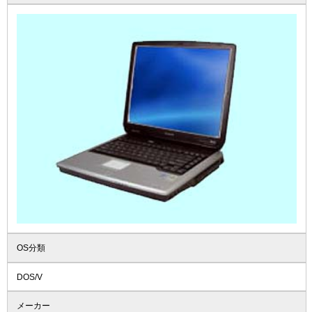
OS分類
DOS/V
メーカー