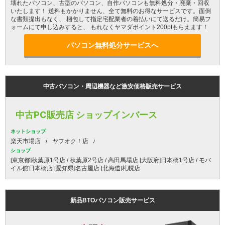
壊れたパソコン、古型のパソコン、自作パソコンも無料処分・廃棄・回収
いたします！ 送料もかかりません、全て無料のお得なサービスです。面倒
な書類提出もなく、 梱包して指定宅配業者の着払いにて送るだけ。簡易フ
ォームにて申し込みすると、 もれなくヤマダポイント200ptもらえます！
パソコン無料処分サービスへ
中古パソコン・周辺機器など激安価格販売サービス
中古PC販売店 ショップインバース
ネットショップ
楽天市場店
ヤフオク！店
ショップ
[東京都]秋葉原1号店 / 秋葉原2号店 / 高田馬場店 [大阪府]日本橋1号店 / モバ
イル館日本橋店 [愛知県]名古屋店 [北海道]札幌店
新品BTOパソコン販売サービス