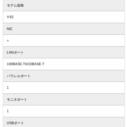
モデム規格
V.92
NIC
○
LANポート
100BASE-TX/10BASE-T
パラレルポート
1
モニタポート
1
USBポート