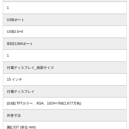
1
USBポート
USB2.0×4
IEEE1394ポート
1
付属ディスプレイ_画面サイズ
15 インチ
付属ディスプレイ
[仕様] TFTカラー、XGA、1024×768(1,677万色)
外形寸法
[幅] 337 (単位 mm)