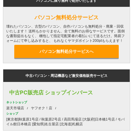
パソコンに限り無料で処分いたします
パソコン無料処分サービス
壊れたパソコン、古型のパソコン、自作パソコンも無料処分・廃棄・回収
いたします！ 送料もかかりません、全て無料のお得なサービスです。面倒
な書類提出もなく、 梱包して指定宅配業者の着払いにて送るだけ。簡易フ
ォームにて申し込みすると、 もれなくヤマダポイント200ptもらえます！
パソコン無料処分サービスへ
中古パソコン・周辺機器など激安価格販売サービス
中古PC販売店 ショップインバース
ネットショップ
楽天市場店
ヤフオク！店
ショップ
[東京都]秋葉原1号店 / 秋葉原2号店 / 高田馬場店 [大阪府]日本橋1号店 / モバ
イル館日本橋店 [愛知県]名古屋店 [北海道]札幌店