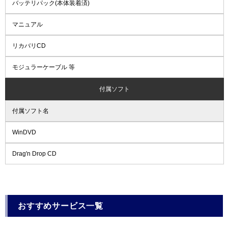
バッテリパック(本体装着済)
マニュアル
リカバリCD
モジュラーケーブル 等
付属ソフト
付属ソフト名
WinDVD
Drag'n Drop CD
おすすめサービス一覧