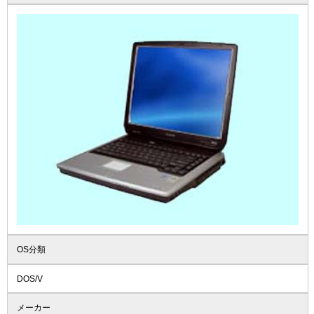
OS分類
DOS/V
メーカー