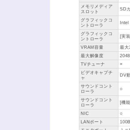
メモリメディア
SD
スロット
グラフィックコ
Inte
ントローラ
グラフィックコ
[実
ントローラ
VRAM容量
最大
最大解像度
204
TVチューナ
×
ビデオキャプチ
DV
ャ
サウンドコント
○
ローラ
サウンドコント
[機能]
ローラ
NIC
○
LANポート
100