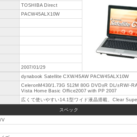
TOSHIBA Direct
PACW45ALX10W
2007/01/29
dynabook Satellite CXW/45AW PACW45ALX10W
CeleronM430/1.73G 512M 80G DVD±R DL/±RW/-
Vista Home Basic Office2007 with PP 2007
広くて使いやすい14.1型ワイド液晶搭載、Clear Supe
スペック
/V