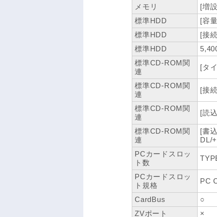
メモリ
[増設
標準HDD
[容量
標準HDD
[接続I
標準HDD
5,40
標準CD-ROM関
[タイ
連
標準CD-ROM関
[接続I
連
標準CD-ROM関
[読
連
標準CD-ROM関
[書
連
DL
PCカードスロッ
TYPE
ト数
PCカードスロッ
PC 
ト規格
CardBus
○
ZVポート
×