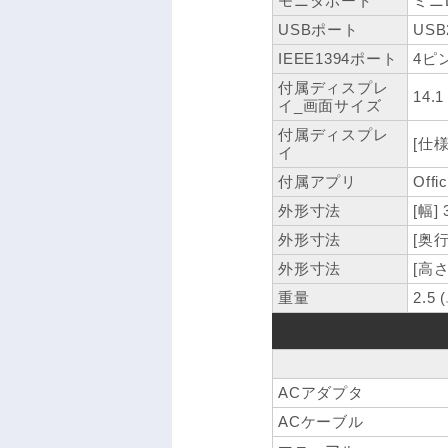
モニタポート
ミニD
USBポート
USB
IEEE1394ポート
4ピ
付属ディスプレ
14.
イ_画面サイズ
付属ディスプレ
[仕様
イ
付属アプリ
Offi
外形寸法
[幅]
外形寸法
[奥行
外形寸法
[高さ
重量
2.5 
ACアダプタ
ACケーブル