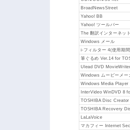
BroadNewsStreet
Yahoo! BB
Yahoo! ツールバー
The 翻訳インターネットV
Windows メール
i-フィルター 4(使用期
筆ぐるめ Ver.14 for TO
Ulead DVD MovieWrite
Windows ムービーメ
Windows Media Player
InterVideo WinDVD 8 
TOSHIBA Disc Creator
TOSHIBA Recovery Dis
LaLaVoice
マカフィー Internet S