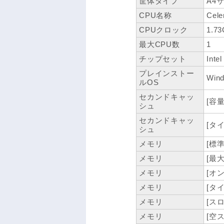
筐体タイプ
A4
CPU名称
Cele
CPUクロック
1.7
最大CPU数
1
チップセット
Inte
プレインストー
Wind
ルOS
セカンドキャッ
[容量
シュ
セカンドキャッ
[タイ
シュ
メモリ
[標準
メモリ
[最大
メモリ
[オン
メモリ
[タイ
メモリ
[スロ
メモリ
[空