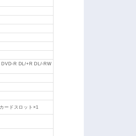
D-R DL/+R DL/-RW
ーカードスロット×1