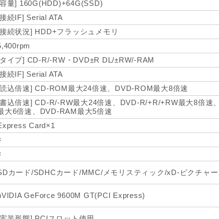
[容量] 160G(HDD)+64G(SSD)
[接続IF] Serial ATA
[接続状況] HDD+フラッシュメモリ
5,400rpm
[タイプ] CD-R/-RW・DVD±R DL/±RW/-RAM
[接続IF] Serial ATA
[読込倍速] CD-ROM最大24倍速、DVD-ROM最大8倍速
[書込倍速] CD-R/-RW最大24倍速、DVD-R/+R/+RW最大8倍速、DV
最大6倍速、DVD-RAM最大5倍速
Express Card×1
×
×
SDカード/SDHCカード/MMC/メモリスティック/xD-ピクチャ
nVIDIA GeForce 9600M GT(PCI Express)
[実装形態] PCIスロット使用