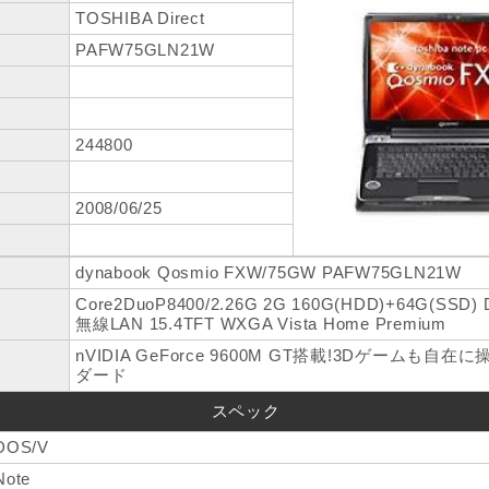
TOSHIBA Direct
PAFW75GLN21W
244800
2008/06/25
dynabook Qosmio FXW/75GW PAFW75GLN21W
Core2DuoP8400/2.26G 2G 160G(HDD)+64G(SSD)
無線LAN 15.4TFT WXGA Vista Home Premium
nVIDIA GeForce 9600M GT搭載!3Dゲームも
ダード
スペック
DOS/V
Note