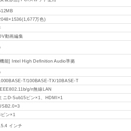
512MB
2048×1536(1,677万色)
×
DV動画編集
○
[機能] Intel High Definition Audio準拠
○
1000BASE-T/100BASE-TX/10BASE-T
IEEE802.11b/g/n無線LAN
ミニD-Sub15ピン×1、HDMI×1
USB2.0×3
4ピン×1
15.4 インチ