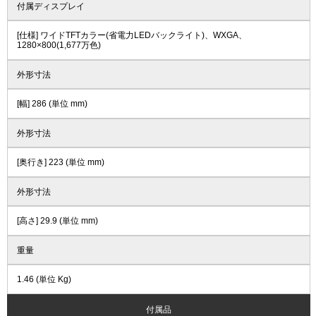
付属ディスプレイ
[仕様] ワイドTFTカラー(省電力LEDバックライト)、WXGA、
1280×800(1,677万色)
外形寸法
[幅] 286 (単位 mm)
外形寸法
[奥行き] 223 (単位 mm)
外形寸法
[高さ] 29.9 (単位 mm)
重量
1.46 (単位 Kg)
付属品