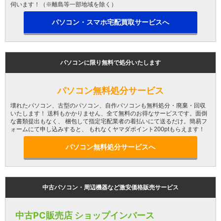
伺います！（※離島等一部地域を除く）
パソコン・スマホ宅配買取サービスへ
パソコンに限り無料で処分いたします
パソコン無料処分サービス
壊れたパソコン、古型のパソコン、自作パソコンも無料処分・廃棄・回収
いたします！ 送料もかかりません、全て無料のお得なサービスです。面倒
な書類提出もなく、 梱包して指定宅配業者の着払いにて送るだけ。簡易フ
ォームにて申し込みすると、 もれなくヤマダポイント200ptもらえます！
パソコン無料処分サービスへ
中古パソコン・周辺機器など激安価格販売サービス
中古PC販売店 ショップインバース