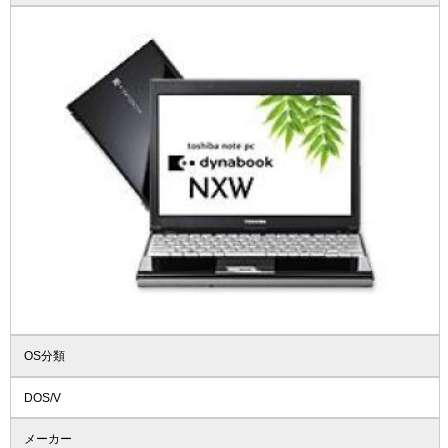
OS分類
DOS/V
メーカー