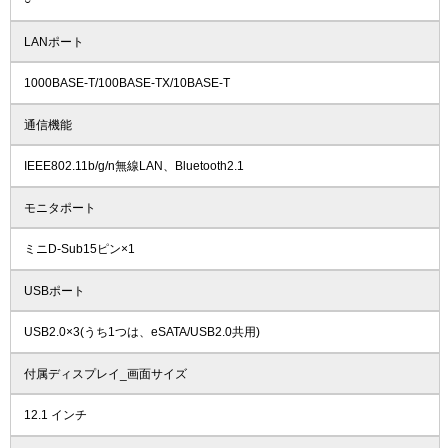
○
LANポート
1000BASE-T/100BASE-TX/10BASE-T
通信機能
IEEE802.11b/g/n無線LAN、Bluetooth2.1
モニタポート
ミニD-Sub15ピン×1
USBポート
USB2.0×3(うち1つは、eSATA/USB2.0共用)
付属ディスプレイ_画面サイズ
12.1 インチ