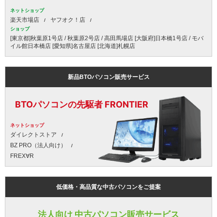
ネットショップ
楽天市場店
ヤフオク！店
ショップ
[東京都]秋葉原1号店 / 秋葉原2号店 / 高田馬場店 [大阪府]日本橋1号店 / モバ
イル館日本橋店 [愛知県]名古屋店 [北海道]札幌店
新品BTOパソコン販売サービス
BTOパソコンの先駆者 FRONTIER
ネットショップ
ダイレクトストア
BZ PRO（法人向け）
FREX∀R
低価格・高品質な中古パソコンをご提案
法人向け 中古パソコン販売サービス