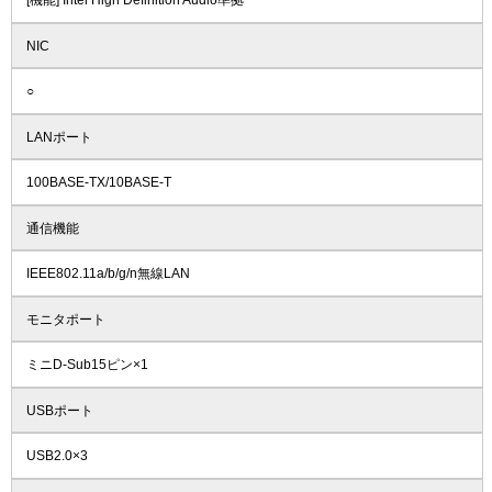
[機能] Intel High Definition Audio準拠
NIC
○
LANポート
100BASE-TX/10BASE-T
通信機能
IEEE802.11a/b/g/n無線LAN
モニタポート
ミニD-Sub15ピン×1
USBポート
USB2.0×3