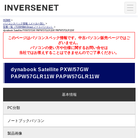
HOME
>
パソコンスペック情報（メーカー別）
>
型番一覧（TOSHIBA Direct ノートパソコン）
>
dynabook Satellite PXW/57GW PAPW57GLR11W PAPW57GLR11W
このページはパソコンスペック情報です。中古パソコン販売ページではご
ざいません。
パソコンの使い方や仕様に関するお問い合せは
当社ではお答えすることはできませんのでご了承ください。
dynabook Satellite PXW/57GW
PAPW57GLR11W PAPW57GLR11W
基本情報
PC分類
ノートブックパソコン
製品画像