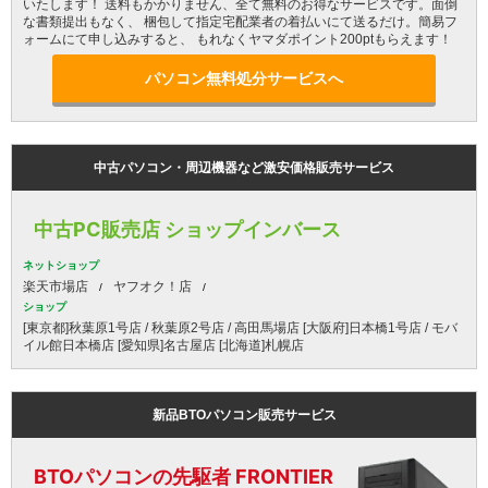
いたします！ 送料もかかりません、全て無料のお得なサービスです。面倒
な書類提出もなく、 梱包して指定宅配業者の着払いにて送るだけ。簡易フ
ォームにて申し込みすると、 もれなくヤマダポイント200ptもらえます！
パソコン無料処分サービスへ
中古パソコン・周辺機器など激安価格販売サービス
中古PC販売店 ショップインバース
ネットショップ
楽天市場店
ヤフオク！店
ショップ
[東京都]秋葉原1号店 / 秋葉原2号店 / 高田馬場店 [大阪府]日本橋1号店 / モバ
イル館日本橋店 [愛知県]名古屋店 [北海道]札幌店
新品BTOパソコン販売サービス
BTOパソコンの先駆者 FRONTIER