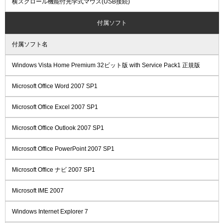
横スクロール機能付光学式マウス(USB接続)
付属ソフト
付属ソフト名
Windows Vista Home Premium 32ビット版 with Service Pack1 正規版
Microsoft Office Word 2007 SP1
Microsoft Office Excel 2007 SP1
Microsoft Office Outlook 2007 SP1
Microsoft Office PowerPoint 2007 SP1
Microsoft Office ナビ 2007 SP1
Microsoft IME 2007
Windows Internet Explorer 7