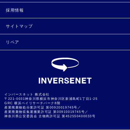
採用情報
サイトマップ
リペア
インバースネット 株式会社
〒221-0031神奈川県横浜市神奈川区新浦島町1丁目1-25
GRC 横浜ベイリサーチパーク8階
産業廃棄物処分業許可証 第00920019745号／
産業廃棄物収集運搬業許可証 第00910019745号／
神奈川県公安委員会 古物商許可証 第452550400033号
▲