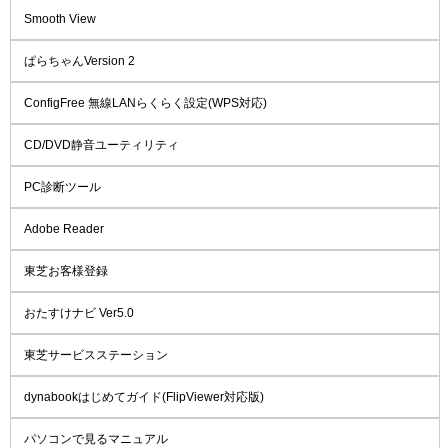
Smooth View
ぱらちゃんVersion 2
ConfigFree 無線LANらくらく設定(WPS対応)
CD/DVD静音ユーティリティ
PC診断ツール
Adobe Reader
東芝お客様登録
おたすけナビ Ver5.0
東芝サービスステーション
dynabookはじめてガイド(FlipViewer対応版)
パソコンで見るマニュアル