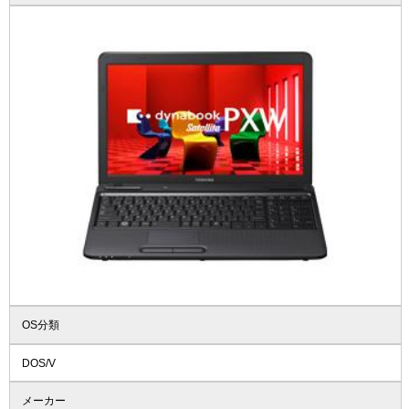
OS分類
DOS/V
メーカー