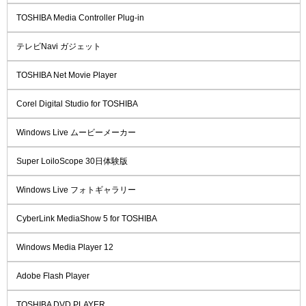
TOSHIBA Media Controller Plug-in
テレビNavi ガジェット
TOSHIBA Net Movie Player
Corel Digital Studio for TOSHIBA
Windows Live ムービーメーカー
Super LoiloScope 30日体験版
Windows Live フォトギャラリー
CyberLink MediaShow 5 for TOSHIBA
Windows Media Player 12
Adobe Flash Player
TOSHIBA DVD PLAYER