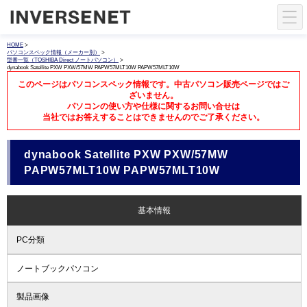
HOME
>
パソコンスペック情報（メーカー別）
>
型番一覧（TOSHIBA Direct ノートパソコン）
>
dynabook Satellite PXW PXW/57MW PAPW57MLT10W PAPW57MLT10W
このページはパソコンスペック情報です。中古パソコン販売ページではご
ざいません。
パソコンの使い方や仕様に関するお問い合せは
当社ではお答えすることはできませんのでご了承ください。
dynabook Satellite PXW PXW/57MW
PAPW57MLT10W PAPW57MLT10W
基本情報
PC分類
ノートブックパソコン
製品画像