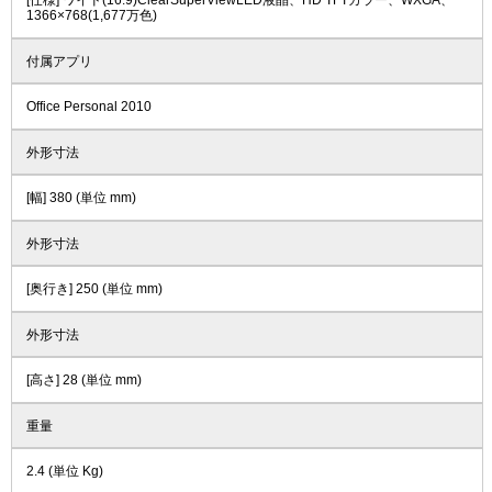
[仕様] ワイド(16:9)ClearSuperViewLED液晶、HD TFTカラー、WXGA、
1366×768(1,677万色)
付属アプリ
Office Personal 2010
外形寸法
[幅] 380 (単位 mm)
外形寸法
[奥行き] 250 (単位 mm)
外形寸法
[高さ] 28 (単位 mm)
重量
2.4 (単位 Kg)