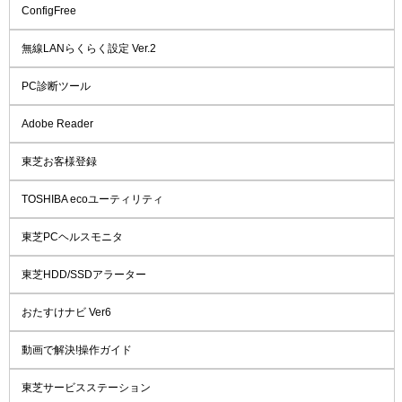
ConfigFree
無線LANらくらく設定 Ver.2
PC診断ツール
Adobe Reader
東芝お客様登録
TOSHIBA ecoユーティリティ
東芝PCヘルスモニタ
東芝HDD/SSDアラーター
おたすけナビ Ver6
動画で解決!操作ガイド
東芝サービスステーション