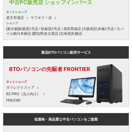
中古PC販売店 ショップインバース
ネットショップ
楽天市場店
ヤフオク！店
ショップ
[東京都]秋葉原1号店 / 秋葉原2号店 / 高田馬場店 [大阪府]日本橋1号店 / モバ
イル館日本橋店 [愛知県]名古屋店 [北海道]札幌店
新品BTOパソコン販売サービス
BTOパソコンの先駆者 FRONTIER
ネットショップ
ダイレクトストア
BZ PRO（法人向け）
FREX∀R
低価格・高品質な中古パソコンをご提案