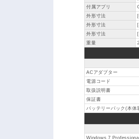
付属アプリ
外形寸法
外形寸法
外形寸法
重量
ACアダプター
電源コード
取扱説明書
保証書
バッテリーパック(本体装
Windows 7 Professi