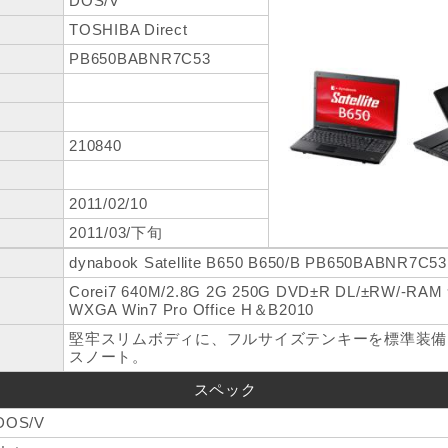
DOS/V
TOSHIBA Direct
PB650BABNR7C53
210840
2011/02/10
2011/03/下旬
dynabook Satellite B650 B650/B PB650BABNR7C53
Corei7 640M/2.8G 2G 250G DVD±R DL/±RW/-RA
WXGA Win7 Pro Office H＆B2010
堅牢スリムボディに、フルサイズテンキーを標準装備
スノート。
スペック
DOS/V