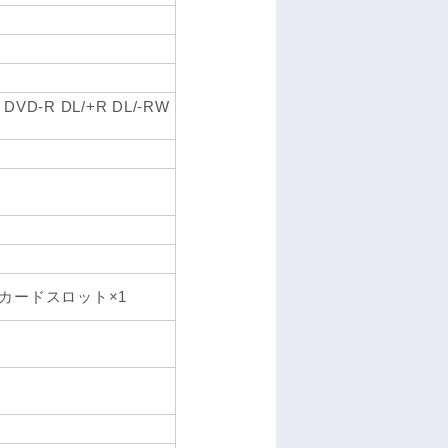
D-R DL/+R DL/-RW
ーカードスロット×1