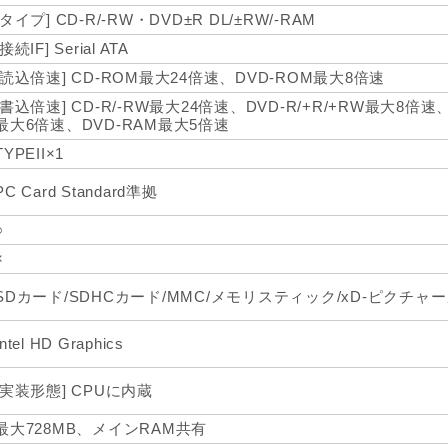
[タイプ] CD-R/-RW・DVD±R DL/±RW/-RAM
[接続IF] Serial ATA
[読込倍速] CD-ROM最大24倍速、DVD-ROM最大8倍速
[書込倍速] CD-R/-RW最大24倍速、DVD-R/+R/+RW最大8倍速、DV
最大6倍速、DVD-RAM最大5倍速
TYPEII×1
PC Card Standard準拠
○
×
SDカード/SDHCカード/MMC/メモリスティック/xD-ピクチャ
Intel HD Graphics
[実装形態] CPUに内蔵
最大728MB、メインRAM共有