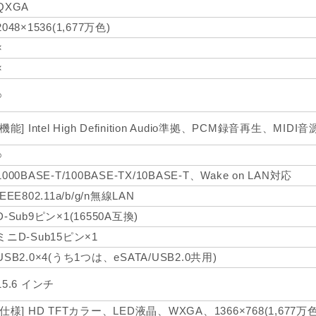
QXGA
2048×1536(1,677万色)
×
×
○
[機能] Intel High Definition Audio準拠、PCM録音再生、MIDI音
○
1000BASE-T/100BASE-TX/10BASE-T、Wake on LAN対応
IEEE802.11a/b/g/n無線LAN
D-Sub9ピン×1(16550A互換)
ミニD-Sub15ピン×1
USB2.0×4(うち1つは、eSATA/USB2.0共用)
15.6 インチ
[仕様] HD TFTカラー、LED液晶、WXGA、1366×768(1,677万色