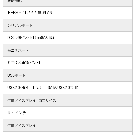
通信機能
IEEE802.11a/b/g/n無線LAN
シリアルポート
D-Sub9ピン×1(16550A互換)
モニタポート
ミニD-Sub15ピン×1
USBポート
USB2.0×4(うち1つは、eSATA/USB2.0共用)
付属ディスプレイ_画面サイズ
15.6 インチ
付属ディスプレイ