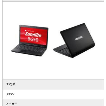
OS分類
DOS/V
メーカー