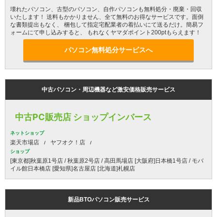
壊れたパソコン、古型のパソコン、自作パソコンも無料処分・廃棄・回収
いたします！ 送料もかかりません、全て無料のお得なサービスです。面倒
な書類提出もなく、 梱包して指定宅配業者の着払いにて送るだけ。簡易フ
ォームにて申し込みすると、 もれなくヤマダポイント200ptもらえます！
パソコン無料処分サービスへ
中古パソコン・周辺機器など激安価格販売サービス
中古PC販売店 ショップインバース
ネットショップ
楽天市場店
ヤフオク！店
ショップ
[東京都]秋葉原1号店 / 秋葉原2号店 / 高田馬場店 [大阪府]日本橋1号店 / モバ
イル館日本橋店 [愛知県]名古屋店 [北海道]札幌店
新品BTOパソコン販売サービス