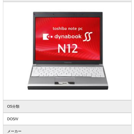
OS分類
DOS/V
メーカー