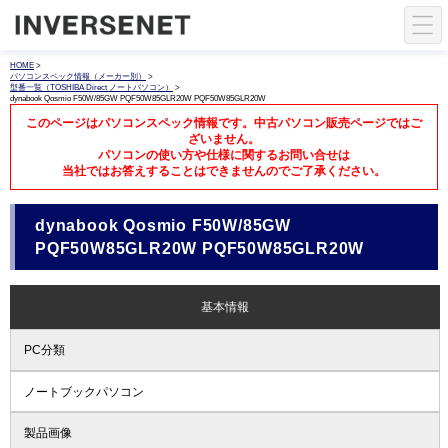
HOME
>
パソコンスペック情報（メーカー別）
>
型番一覧（TOSHIBA Direct ノートパソコン）
>
dynabook Qosmio F50W/85GW PQF50W85GLR20W PQF50W85GLR20W
このページはパソコンスペック情報です。中古パソコン販売ページではご
ざいません。
パソコンの使い方や仕様に関するお問い合せは
当社ではお答えすることはできませんのでご了承ください。
dynabook Qosmio F50W/85GW
PQF50W85GLR20W PQF50W85GLR20W
基本情報
PC分類
ノートブックパソコン
製品画像