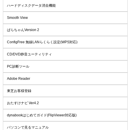
ハードディスクデータ消去機能
Smooth View
ぱらちゃんVersion 2
ConfigFree 無線LANらくらく設定(WPS対応)
CD/DVD静音ユーティリティ
PC診断ツール
Adobe Reader
東芝お客様登録
おたすけナビ Ver4.2
dynabookはじめてガイド(FlipViewer対応版)
パソコンで見るマニュアル