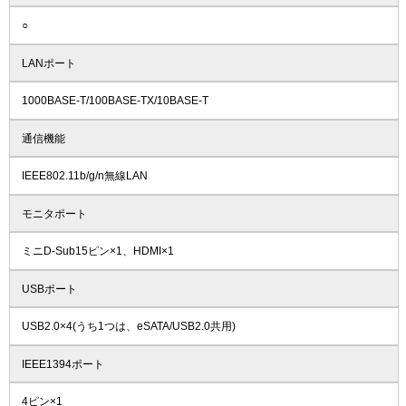
○
LANポート
1000BASE-T/100BASE-TX/10BASE-T
通信機能
IEEE802.11b/g/n無線LAN
モニタポート
ミニD-Sub15ピン×1、HDMI×1
USBポート
USB2.0×4(うち1つは、eSATA/USB2.0共用)
IEEE1394ポート
4ピン×1