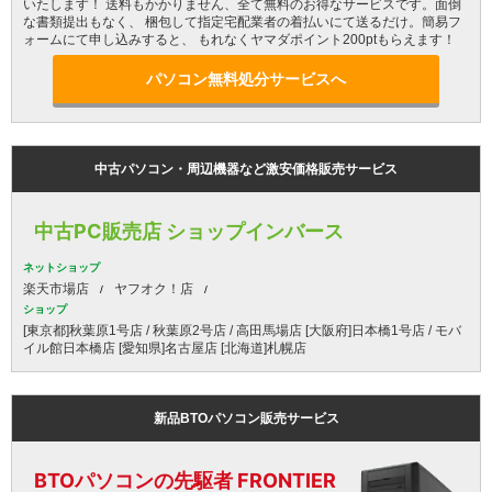
いたします！ 送料もかかりません、全て無料のお得なサービスです。面倒
な書類提出もなく、 梱包して指定宅配業者の着払いにて送るだけ。簡易フ
ォームにて申し込みすると、 もれなくヤマダポイント200ptもらえます！
パソコン無料処分サービスへ
中古パソコン・周辺機器など激安価格販売サービス
中古PC販売店 ショップインバース
ネットショップ
楽天市場店
ヤフオク！店
ショップ
[東京都]秋葉原1号店 / 秋葉原2号店 / 高田馬場店 [大阪府]日本橋1号店 / モバ
イル館日本橋店 [愛知県]名古屋店 [北海道]札幌店
新品BTOパソコン販売サービス
BTOパソコンの先駆者 FRONTIER