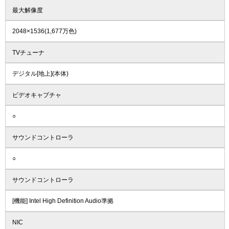
最大解像度
2048×1536(1,677万色)
TVチューナ
デジタル[地上](本体)
ビデオキャプチャ
○
サウンドコントローラ
○
サウンドコントローラ
[機能] Intel High Definition Audio準拠
NIC