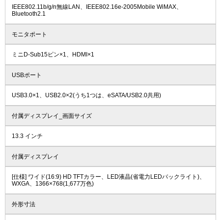
IEEE802.11b/g/n無線LAN、IEEE802.16e-2005Mobile WiMAX、
Bluetooth2.1
モニタポート
ミニD-Sub15ピン×1、HDMI×1
USBポート
USB3.0×1、USB2.0×2(うち1つは、eSATA/USB2.0共用)
付属ディスプレイ_画面サイズ
13.3 インチ
付属ディスプレイ
[仕様] ワイド(16:9) HD TFTカラー、LED液晶(省電力LEDバックライト)、
WXGA、1366×768(1,677万色)
外形寸法