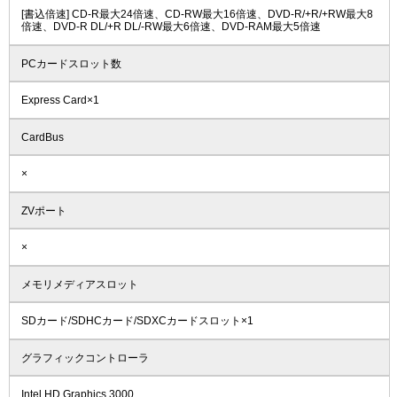
[書込倍速] CD-R最大24倍速、CD-RW最大16倍速、DVD-R/+R/+RW最大8
倍速、DVD-R DL/+R DL/-RW最大6倍速、DVD-RAM最大5倍速
PCカードスロット数
Express Card×1
CardBus
×
ZVポート
×
メモリメディアスロット
SDカード/SDHCカード/SDXCカードスロット×1
グラフィックコントローラ
Intel HD Graphics 3000