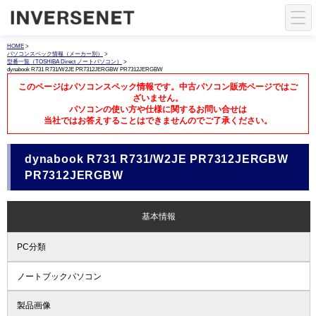
HOME
>
パソコンスペック情報（メーカー別）
>
型番一覧（TOSHIBA Direct ノートパソコン）
>
dynabook R731 R731/W2JE PR7312JERGBW PR7312JERGBW
このページはパソコンスペック情報です。中古パソコン販売ページではご
ざいません。
パソコンの使い方や仕様に関するお問い合せは
当社ではお答えすることはできませんのでご了承ください。
dynabook R731 R731/W2JE PR7312JERGBW
PR7312JERGBW
基本情報
PC分類
ノートブックパソコン
製品画像