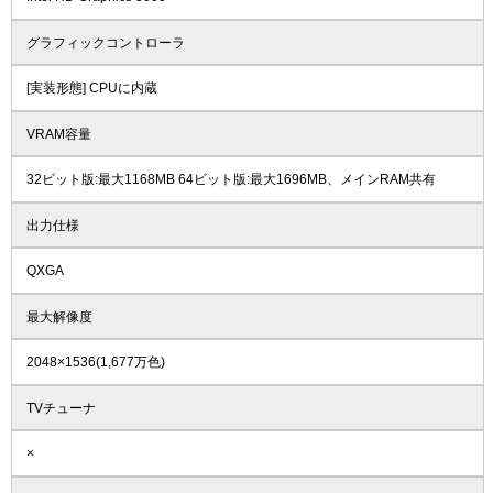
グラフィックコントローラ
[実装形態] CPUに内蔵
VRAM容量
32ビット版:最大1168MB 64ビット版:最大1696MB、メインRAM共有
出力仕様
QXGA
最大解像度
2048×1536(1,677万色)
TVチューナ
×