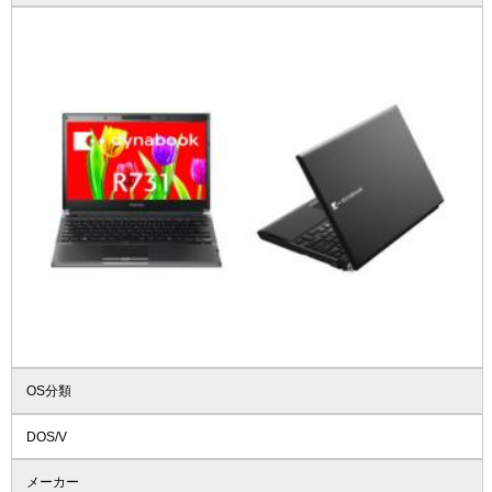
OS分類
DOS/V
メーカー