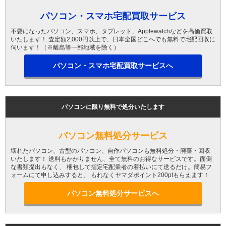
パソコン・スマホ宅配買取サービス
不要になったパソコン、スマホ、タブレット、Applewatchなどを高価買取
いたします！ 査定額2,000円以上で、日本全国どこへでも無料で宅配回収に
伺います！（※離島等一部地域を除く）
パソコン・スマホ宅配買取サービスへ
パソコンに限り無料で処分いたします
パソコン無料処分サービス
壊れたパソコン、古型のパソコン、自作パソコンも無料処分・廃棄・回収
いたします！ 送料もかかりません、全て無料のお得なサービスです。面倒
な書類提出もなく、 梱包して指定宅配業者の着払いにて送るだけ。簡易フ
ォームにて申し込みすると、 もれなくヤマダポイント200ptもらえます！
パソコン無料処分サービスへ