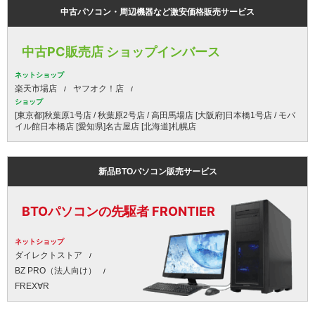
中古パソコン・周辺機器など激安価格販売サービス
中古PC販売店 ショップインバース
ネットショップ
楽天市場店
ヤフオク！店
ショップ
[東京都]秋葉原1号店 / 秋葉原2号店 / 高田馬場店 [大阪府]日本橋1号店 / モバ
イル館日本橋店 [愛知県]名古屋店 [北海道]札幌店
新品BTOパソコン販売サービス
BTOパソコンの先駆者 FRONTIER
ネットショップ
ダイレクトストア
BZ PRO（法人向け）
FREX∀R