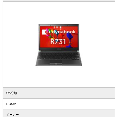
OS分類
DOS/V
メーカー