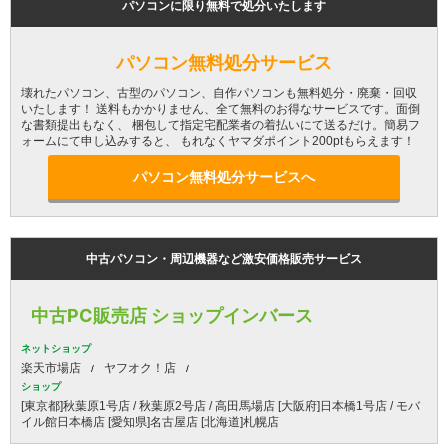
パソコンに限り無料で処分いたします
パソコン無料処分サービス
壊れたパソコン、古型のパソコン、自作パソコンも無料処分・廃棄・回収
いたします！ 送料もかかりません、全て無料のお得なサービスです。面倒
な書類提出もなく、 梱包して指定宅配業者の着払いにて送るだけ。簡易フ
ォームにて申し込みすると、 もれなくヤマダポイント200ptもらえます！
パソコン無料処分サービスへ
中古パソコン・周辺機器など激安価格販売サービス
中古PC販売店 ショップインバース
ネットショップ
楽天市場店
ヤフオク！店
ショップ
[東京都]秋葉原1号店 / 秋葉原2号店 / 高田馬場店 [大阪府]日本橋1号店 / モバ
イル館日本橋店 [愛知県]名古屋店 [北海道]札幌店