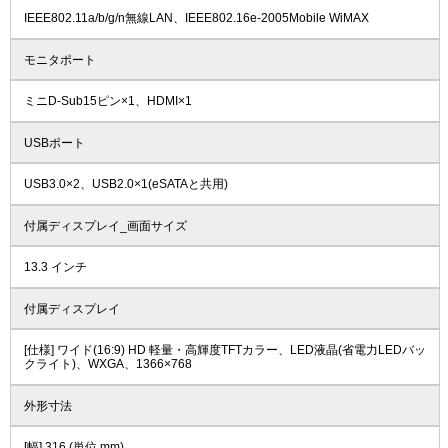
IEEE802.11a/b/g/n無線LAN、IEEE802.16e-2005Mobile WiMAX
モニタポート
ミニD-Sub15ピン×1、HDMI×1
USBポート
USB3.0×2、USB2.0×1(eSATAと共用)
付属ディスプレイ_画面サイズ
13.3 インチ
付属ディスプレイ
[仕様] ワイド(16:9) HD 軽量・高輝度TFTカラー、LED液晶(省電力LEDバッ
クライト)、WXGA、1366×768
外形寸法
[幅] 316 (単位 mm)