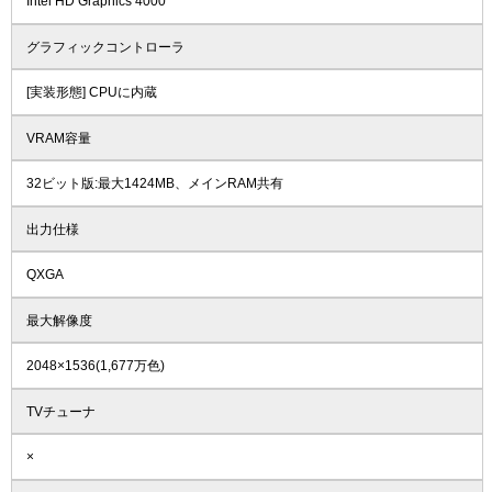
Intel HD Graphics 4000
グラフィックコントローラ
[実装形態] CPUに内蔵
VRAM容量
32ビット版:最大1424MB、メインRAM共有
出力仕様
QXGA
最大解像度
2048×1536(1,677万色)
TVチューナ
×