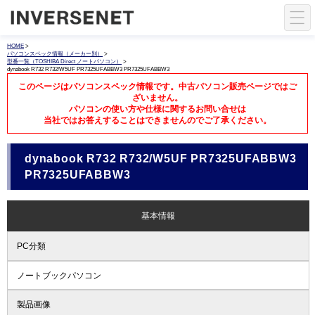
HOME
>
パソコンスペック情報（メーカー別）
>
型番一覧（TOSHIBA Direct ノートパソコン）
>
dynabook R732 R732/W5UF PR7325UFABBW3 PR7325UFABBW3
このページはパソコンスペック情報です。中古パソコン販売ページではご
ざいません。
パソコンの使い方や仕様に関するお問い合せは
当社ではお答えすることはできませんのでご了承ください。
dynabook R732 R732/W5UF PR7325UFABBW3
PR7325UFABBW3
基本情報
PC分類
ノートブックパソコン
製品画像