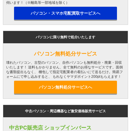
伺います！（※離島等一部地域を除く）
パソコン・スマホ宅配買取サービスへ
パソコンに限り無料で処分いたします
パソコン無料処分サービス
壊れたパソコン、古型のパソコン、自作パソコンも無料処分・廃棄・回収
いたします！ 送料もかかりません、全て無料のお得なサービスです。面倒
な書類提出もなく、 梱包して指定宅配業者の着払いにて送るだけ。簡易フ
ォームにて申し込みすると、 もれなくヤマダポイント200ptもらえます！
パソコン無料処分サービスへ
中古パソコン・周辺機器など激安価格販売サービス
中古PC販売店 ショップインバース