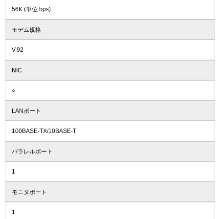
56K (単位 bps)
モデム規格
V.92
NIC
○
LANポート
100BASE-TX/10BASE-T
パラレルポート
1
モニタポート
1