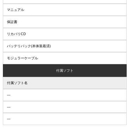
マニュアル
保証書
リカバリCD
バッテリパック(本体装着済)
モジュラーケーブル
付属ソフト
付属ソフト名
―
―
―