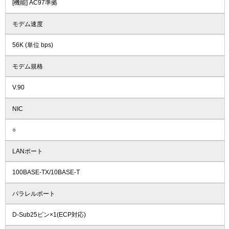
[機能] AC97準拠
モデム速度
56K (単位 bps)
モデム規格
V.90
NIC
○
LANポート
100BASE-TX/10BASE-T
パラレルポート
D-Sub25ピン×1(ECP対応)