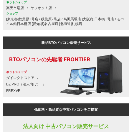
ネットショップ
楽天市場店
ヤフオク！店
ショップ
[東京都]秋葉原1号店 / 秋葉原2号店 / 高田馬場店 [大阪府]日本橋1号店 / モバ
イル館日本橋店 [愛知県]名古屋店 [北海道]札幌店
新品BTOパソコン販売サービス
BTOパソコンの先駆者 FRONTIER
ネットショップ
ダイレクトストア
BZ PRO（法人向け）
FREX∀R
低価格・高品質な中古パソコンをご提案
法人向け 中古パソコン販売サービス