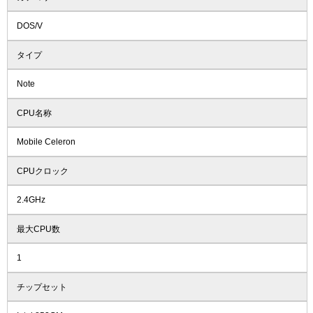
DOS/V
タイプ
Note
CPU名称
Mobile Celeron
CPUクロック
2.4GHz
最大CPU数
1
チップセット