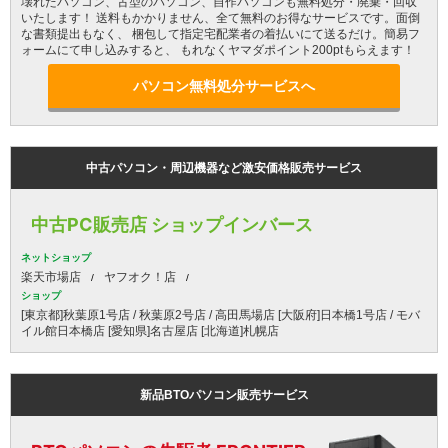
壊れたパソコン、古型のパソコン、自作パソコンも無料処分・廃棄・回収
いたします！ 送料もかかりません、全て無料のお得なサービスです。面倒
な書類提出もなく、 梱包して指定宅配業者の着払いにて送るだけ。簡易フ
ォームにて申し込みすると、 もれなくヤマダポイント200ptもらえます！
パソコン無料処分サービスへ
中古パソコン・周辺機器など激安価格販売サービス
中古PC販売店 ショップインバース
ネットショップ
楽天市場店
ヤフオク！店
ショップ
[東京都]秋葉原1号店 / 秋葉原2号店 / 高田馬場店 [大阪府]日本橋1号店 / モバ
イル館日本橋店 [愛知県]名古屋店 [北海道]札幌店
新品BTOパソコン販売サービス