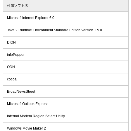
付属ソフト名
Microsoft Internet Explorer 6.0
Java 2 Runtime Environment Standard Edition Version 1.5.0
DION
infoPepper
ODN
cocoa
BroadNewsStreet
Microsoft Outlook Express
Internal Modem Region Select Utility
Windows Movie Maker 2