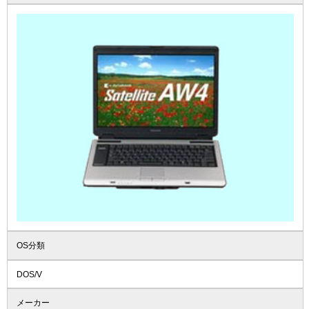
OS分類
DOS/V
メーカー