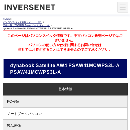
HOME
>
パソコンスペック情報（メーカー別）
>
型番一覧（TOSHIBA Direct ノートパソコン）
>
dynabook Satellite AW4 PSAW41MCWPS3L-A PSAW41MCWPS3L-A
このページはパソコンスペック情報です。中古パソコン販売ページではご
ざいません。
パソコンの使い方や仕様に関するお問い合せは
当社ではお答えすることはできませんのでご了承ください。
dynabook Satellite AW4 PSAW41MCWPS3L-A
PSAW41MCWPS3L-A
基本情報
PC分類
ノートブックパソコン
製品画像