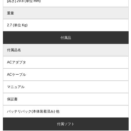
[高さ] 29.8 (単位 mm)
重量
2.7 (単位 Kg)
付属品
付属品名
ACアダプタ
ACケーブル
マニュアル
保証書
バッテリパック(本体装着済み) 他
付属ソフト