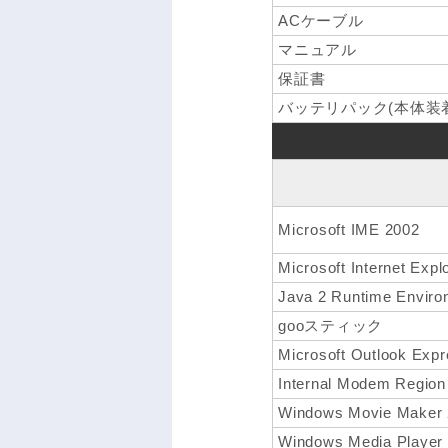
ACケーブル
マニュアル
保証書
バッテリパック(本体装着
Microsoft IME 2002
Microsoft Internet Expl
Java 2 Runtime Environ
gooスティック
Microsoft Outlook Exp
Internal Modem Region S
Windows Movie Maker 
Windows Media Player