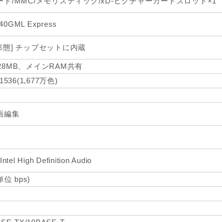
ード/MMC/メモリスティック/xD-ピクチャーカードスロット×1
 940GML Express
形態] チップセットに内蔵
28MB、メインRAM共有
1536(1,677万色)
画編集
ntel High Definition Audio
単位 bps)