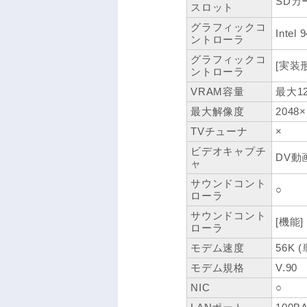
SDカ
スロット
グラフィックコ
Intel
ントローラ
グラフィックコ
[実装
ントローラ
VRAM容量
最大1
最大解像度
2048×
TVチューナ
×
ビデオキャプチ
DV動
ャ
サウンドコント
○
ローラ
サウンドコント
[機能] I
ローラ
モデム速度
56K (
モデム規格
V.90
NIC
○