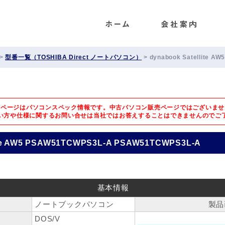
ENET
>
型番一覧（TOSHIBA Direct ノートパソコン）
>
dynabook Satellite 
のページはパソコンスペック情報です。中古パソコン販売ページではございませ
い方や仕様に関するお問い合せは
当社ではお答えすることはできませんのでご
lite AW5 PSAW51TCWPS3L-A PSAW51TCWPS3L-A
基本情報
ノートブックパソコン
製品
DOS/V