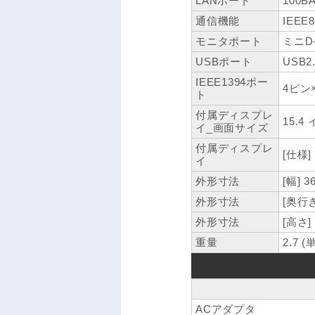
LANポート
100B
通信機能
IEEE
モニタポート
ミニD-
USBポート
USB2
IEEE1394ポー
4ピン
ト
付属ディスプレ
15.4
イ_画面サイズ
付属ディスプレ
[仕様]
イ
外形寸法
[幅] 3
外形寸法
[奥行き
外形寸法
[高さ]
重量
2.7 (
ACアダプタ