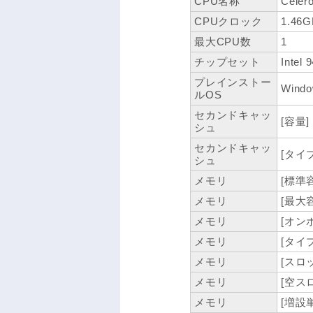
CPU名称
Celer
CPUクロック
1.46G
最大CPU数
1
チップセット
Intel
プレインストー
Windo
ルOS
セカンドキャッ
[容量]
シュ
セカンドキャッ
[タイ
シュ
メモリ
[標準容
メモリ
[最大容
メモリ
[オン
メモリ
[タイプ
メモリ
[スロッ
メモリ
[空ス
メモリ
[増設単