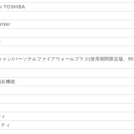
for TOSHIBA
riter
d
キャン/パーソナルファイアウォールプラス(使用期間限定版、9
消去機能
ティ
リティ