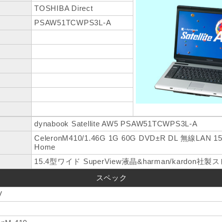
TOSHIBA Direct
PSAW51TCWPS3L-A
dynabook Satellite AW5 PSAW51TCWPS3L-A
CeleronM410/1.46G 1G 60G DVD±R DL 無線LAN 1
Home
15.4型ワイド SuperView液晶&harman/kardon
スペック
V