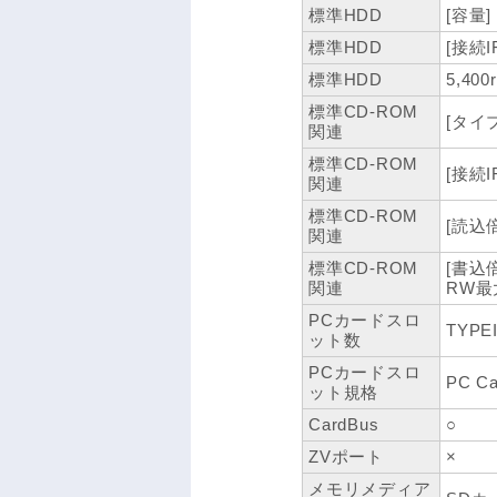
標準HDD
[容量]
標準HDD
[接続IF
標準HDD
5,400
標準CD-ROM
[タイプ
関連
標準CD-ROM
[接続IF
関連
標準CD-ROM
[読込
関連
標準CD-ROM
[書込倍
関連
RW最
PCカードスロ
TYPEI
ット数
PCカードスロ
PC Ca
ット規格
CardBus
○
ZVポート
×
メモリメディア