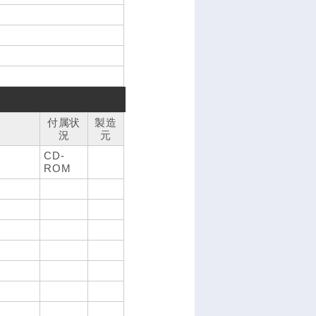
付属状
製造
況
元
CD-
ROM