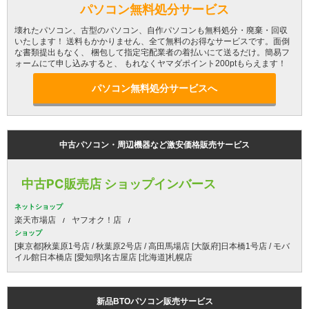
パソコン無料処分サービス
壊れたパソコン、古型のパソコン、自作パソコンも無料処分・廃棄・回収
いたします！ 送料もかかりません、全て無料のお得なサービスです。面倒
な書類提出もなく、 梱包して指定宅配業者の着払いにて送るだけ。簡易フ
ォームにて申し込みすると、 もれなくヤマダポイント200ptもらえます！
パソコン無料処分サービスへ
中古パソコン・周辺機器など激安価格販売サービス
中古PC販売店 ショップインバース
ネットショップ
楽天市場店
ヤフオク！店
ショップ
[東京都]秋葉原1号店 / 秋葉原2号店 / 高田馬場店 [大阪府]日本橋1号店 / モバ
イル館日本橋店 [愛知県]名古屋店 [北海道]札幌店
新品BTOパソコン販売サービス