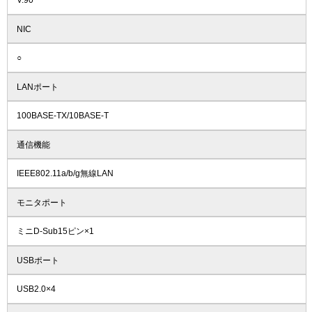
V.90
NIC
○
LANポート
100BASE-TX/10BASE-T
通信機能
IEEE802.11a/b/g無線LAN
モニタポート
ミニD-Sub15ピン×1
USBポート
USB2.0×4