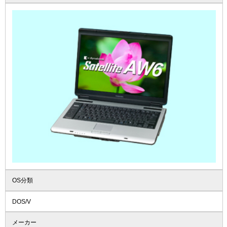
OS分類
DOS/V
メーカー