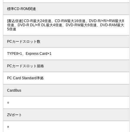
標準CD-ROM関連
[書込倍速] CD-R最大24倍速、CD-RW最大16倍速、DVD-R/+R/+RW最大8
倍速、DVD-R DL/+R DL最大4倍速、DVD-RW最大6倍速、DVD-RAM最大
5倍速
PCカードスロット数
TYPEII×1、Express Card×1
PCカードスロット規格
PC Card Standard準拠
CardBus
○
ZVポート
×