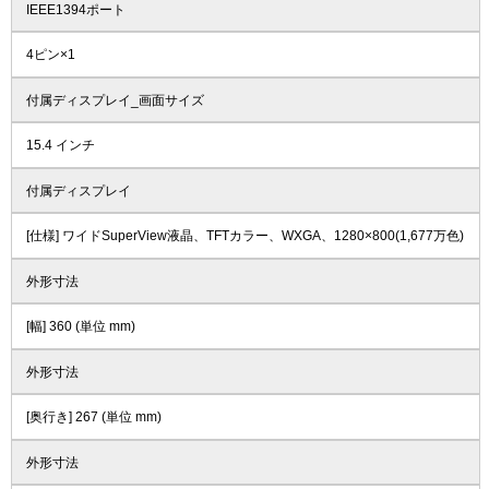
IEEE1394ポート
4ピン×1
付属ディスプレイ_画面サイズ
15.4 インチ
付属ディスプレイ
[仕様] ワイドSuperView液晶、TFTカラー、WXGA、1280×800(1,677万色)
外形寸法
[幅] 360 (単位 mm)
外形寸法
[奥行き] 267 (単位 mm)
外形寸法