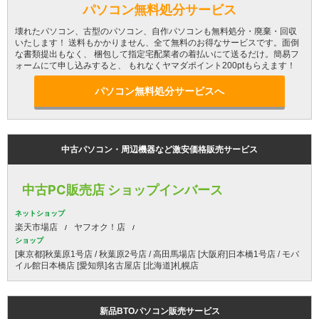
パソコン無料処分サービス
壊れたパソコン、古型のパソコン、自作パソコンも無料処分・廃棄・回収
いたします！ 送料もかかりません、全て無料のお得なサービスです。面倒
な書類提出もなく、 梱包して指定宅配業者の着払いにて送るだけ。簡易フ
ォームにて申し込みすると、 もれなくヤマダポイント200ptもらえます！
パソコン無料処分サービスへ
中古パソコン・周辺機器など激安価格販売サービス
中古PC販売店 ショップインバース
ネットショップ
楽天市場店
ヤフオク！店
ショップ
[東京都]秋葉原1号店 / 秋葉原2号店 / 高田馬場店 [大阪府]日本橋1号店 / モバ
イル館日本橋店 [愛知県]名古屋店 [北海道]札幌店
新品BTOパソコン販売サービス