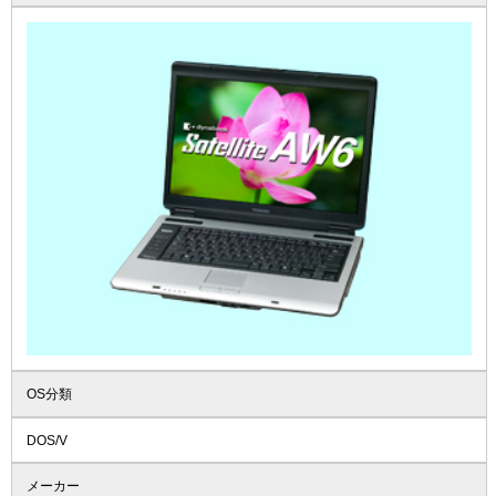
OS分類
DOS/V
メーカー