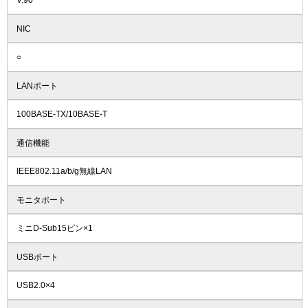
V.90
NIC
○
LANポート
100BASE-TX/10BASE-T
通信機能
IEEE802.11a/b/g無線LAN
モニタポート
ミニD-Sub15ピン×1
USBポート
USB2.0×4