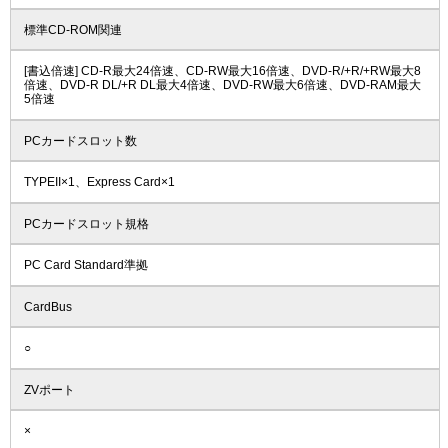
標準CD-ROM関連
[書込倍速] CD-R最大24倍速、CD-RW最大16倍速、DVD-R/+R/+RW最大8
倍速、DVD-R DL/+R DL最大4倍速、DVD-RW最大6倍速、DVD-RAM最大
5倍速
PCカードスロット数
TYPEII×1、Express Card×1
PCカードスロット規格
PC Card Standard準拠
CardBus
○
ZVポート
×