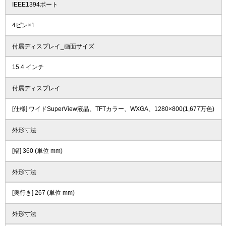
IEEE1394ポート
4ピン×1
付属ディスプレイ_画面サイズ
15.4 インチ
付属ディスプレイ
[仕様] ワイドSuperView液晶、TFTカラー、WXGA、1280×800(1,677万色)
外形寸法
[幅] 360 (単位 mm)
外形寸法
[奥行き] 267 (単位 mm)
外形寸法