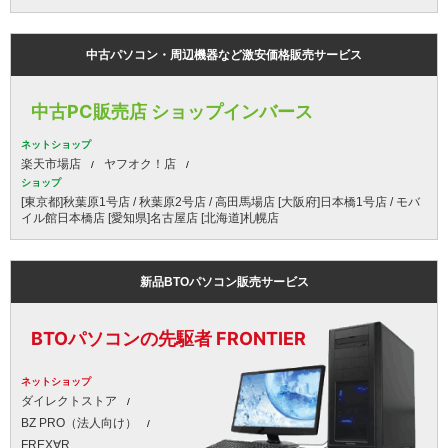
中古パソコン・周辺機器など激安価格販売サービス
中古PC販売店 ショップインバース
ネットショップ
楽天市場店
ヤフオク！店
ショップ
[東京都]秋葉原1号店 / 秋葉原2号店 / 高田馬場店 [大阪府]日本橋1号店 / モバ
イル館日本橋店 [愛知県]名古屋店 [北海道]札幌店
新品BTOパソコン販売サービス
BTOパソコンの先駆者 FRONTIER
ネットショップ
ダイレクトストア
BZ PRO（法人向け）
FREX∀R