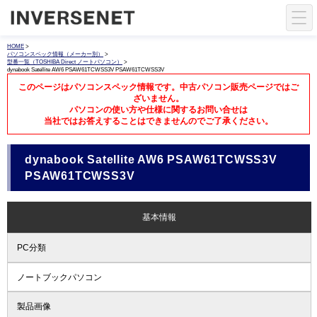
HOME
>
パソコンスペック情報（メーカー別）
>
型番一覧（TOSHIBA Direct ノートパソコン）
>
dynabook Satellite AW6 PSAW61TCWSS3V PSAW61TCWSS3V
このページはパソコンスペック情報です。中古パソコン販売ページではご
ざいません。
パソコンの使い方や仕様に関するお問い合せは
当社ではお答えすることはできませんのでご了承ください。
dynabook Satellite AW6 PSAW61TCWSS3V
PSAW61TCWSS3V
基本情報
PC分類
ノートブックパソコン
製品画像