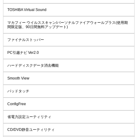
TOSHIBA Virtual Sound
マカフィー ウイルススキャン/パーソナルファイアウォールプラス(使用期
間限定版、90日間無料アップデート)
ファイナルストッパー
PC引越ナビ Ver2.0
ハードディスクデータ消去機能
Smooth View
パッドタッチ
ConfigFree
省電力設定ユーティリティ
CD/DVD静音ユーティリティ