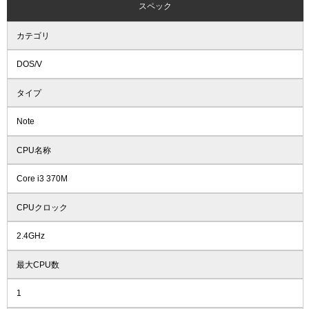
スペック
カテゴリ
DOS/V
タイプ
Note
CPU名称
Core i3 370M
CPUクロック
2.4GHz
最大CPU数
1