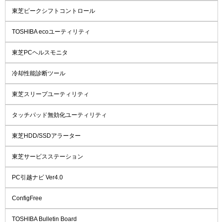
東芝ピークシフトコントロール
TOSHIBA ecoユーティリティ
東芝PCヘルスモニタ
冷却性能診断ツール
東芝スリープユーティリティ
タッチパッド無効化ユーティリティ
東芝HDD/SSDアラーター
東芝サービスステーション
PC引越ナビ Ver4.0
ConfigFree
TOSHIBA Bulletin Board