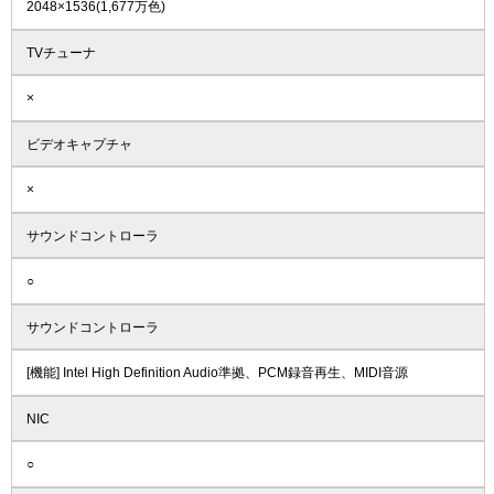
2048×1536(1,677万色)
TVチューナ
×
ビデオキャプチャ
×
サウンドコントローラ
○
サウンドコントローラ
[機能] Intel High Definition Audio準拠、PCM録音再生、MIDI音源
NIC
○