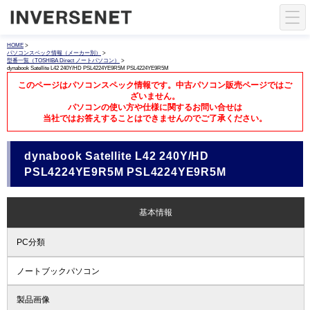
HOME
>
パソコンスペック情報（メーカー別）
>
型番一覧（TOSHIBA Direct ノートパソコン）
>
dynabook Satellite L42 240Y/HD PSL4224YE9R5M PSL4224YE9R5M
このページはパソコンスペック情報です。中古パソコン販売ページではご
ざいません。
パソコンの使い方や仕様に関するお問い合せは
当社ではお答えすることはできませんのでご了承ください。
dynabook Satellite L42 240Y/HD
PSL4224YE9R5M PSL4224YE9R5M
基本情報
PC分類
ノートブックパソコン
製品画像