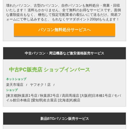
壊れたパソコン、古型のパソコン、自作パソコンも無料処分・廃棄・回収
いたします！ 送料もかかりません、全て無料のお得なサービスです。面倒
な書類提出もなく、 梱包して指定宅配業者の着払いにて送るだけ。簡易フ
ォームにて申し込みすると、 もれなくヤマダポイント200ptもらえます！
パソコン無料処分サービスへ
中古パソコン・周辺機器など激安価格販売サービス
中古PC販売店 ショップインバース
ネットショップ
楽天市場店
ヤフオク！店
ショップ
[東京都]秋葉原1号店 / 秋葉原2号店 / 高田馬場店 [大阪府]日本橋1号店 / モバ
イル館日本橋店 [愛知県]名古屋店 [北海道]札幌店
新品BTOパソコン販売サービス