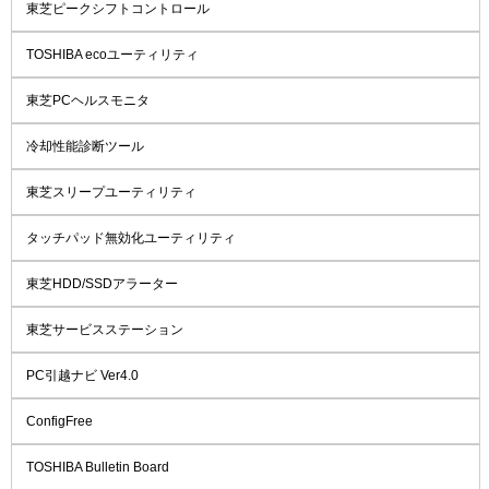
東芝ピークシフトコントロール
TOSHIBA ecoユーティリティ
東芝PCヘルスモニタ
冷却性能診断ツール
東芝スリープユーティリティ
タッチパッド無効化ユーティリティ
東芝HDD/SSDアラーター
東芝サービスステーション
PC引越ナビ Ver4.0
ConfigFree
TOSHIBA Bulletin Board