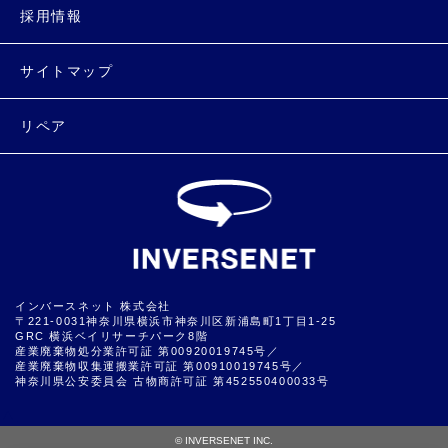
採用情報
サイトマップ
リペア
インバースネット 株式会社
〒221-0031神奈川県横浜市神奈川区新浦島町1丁目1-25
GRC 横浜ベイリサーチパーク8階
産業廃棄物処分業許可証 第00920019745号／
産業廃棄物収集運搬業許可証 第00910019745号／
神奈川県公安委員会 古物商許可証 第452550400033号
▲
© INVERSENET INC.