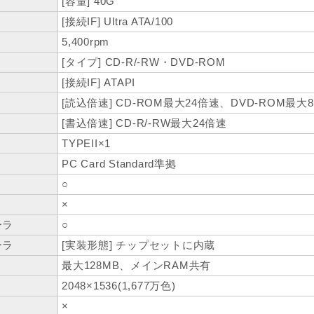
[容量] 40G
[接続IF] Ultra ATA/100
5,400rpm
[タイプ] CD-R/-RW・DVD-ROM
[接続IF] ATAPI
[読込倍速] CD-ROM最大24倍速、DVD-ROM最大
[書込倍速] CD-R/-RW最大24倍速
TYPEII×1
PC Card Standard準拠
○
×
ーラ
○
ーラ
[実装形態] チップセットに内蔵
最大128MB、メインRAM共有
2048×1536(1,677万色)
×