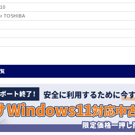
 10
for TOSHIBA
一覧