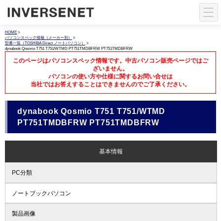
HOME
>
パソコンスペック情報（メーカー別）
>
型番一覧（TOSHIBA Direct ノートパソコン）
>
dynabook Qosmio T751 T751/WTMD PT751TMDBFRW PT751TMDBFRW
このページはパソコンスペック情報です。中古パソコン販売ページではご
ざいません。
パソコンの使い方や仕様に関するお問い合せは
当社ではお答えすることはできませんのでご了承ください。
dynabook Qosmio T751 T751/WTMD
PT751TMDBFRW PT751TMDBFRW
基本情報
PC分類
ノートブックパソコン
製品画像