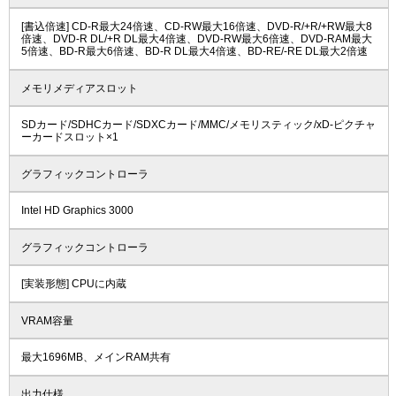
[書込倍速] CD-R最大24倍速、CD-RW最大16倍速、DVD-R/+R/+RW最大8
倍速、DVD-R DL/+R DL最大4倍速、DVD-RW最大6倍速、DVD-RAM最大
5倍速、BD-R最大6倍速、BD-R DL最大4倍速、BD-RE/-RE DL最大2倍速
メモリメディアスロット
SDカード/SDHCカード/SDXCカード/MMC/メモリスティック/xD-ピクチャ
ーカードスロット×1
グラフィックコントローラ
Intel HD Graphics 3000
グラフィックコントローラ
[実装形態] CPUに内蔵
VRAM容量
最大1696MB、メインRAM共有
出力仕様