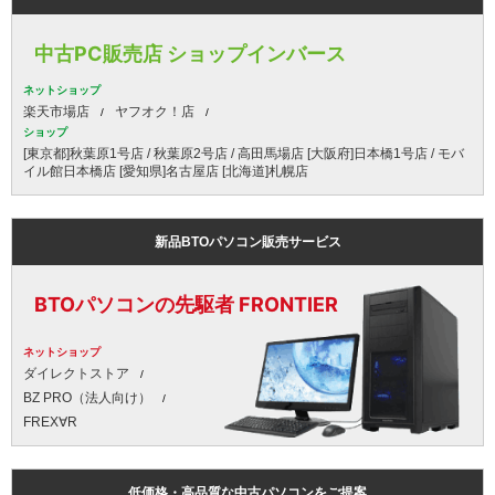
中古PC販売店 ショップインバース
ネットショップ
楽天市場店
ヤフオク！店
ショップ
[東京都]秋葉原1号店 / 秋葉原2号店 / 高田馬場店 [大阪府]日本橋1号店 / モバ
イル館日本橋店 [愛知県]名古屋店 [北海道]札幌店
新品BTOパソコン販売サービス
BTOパソコンの先駆者 FRONTIER
ネットショップ
ダイレクトストア
BZ PRO（法人向け）
FREX∀R
低価格・高品質な中古パソコンをご提案