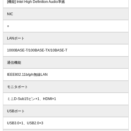
[機能] Intel High Definition Audio準拠
NIC
○
LANポート
1000BASE-T/100BASE-TX/10BASE-T
通信機能
IEEE802.11b/g/n無線LAN
モニタポート
ミニD-Sub15ピン×1、HDMI×1
USBポート
USB3.0×1、USB2.0×3