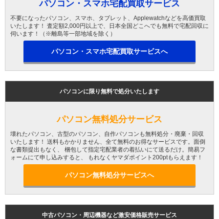
パソコン・スマホ宅配買取サービス
不要になったパソコン、スマホ、タブレット、Applewatchなどを高価買取
いたします！ 査定額2,000円以上で、日本全国どこへでも無料で宅配回収に
伺います！（※離島等一部地域を除く）
パソコン・スマホ宅配買取サービスへ
パソコンに限り無料で処分いたします
パソコン無料処分サービス
壊れたパソコン、古型のパソコン、自作パソコンも無料処分・廃棄・回収
いたします！ 送料もかかりません、全て無料のお得なサービスです。面倒
な書類提出もなく、 梱包して指定宅配業者の着払いにて送るだけ。簡易フ
ォームにて申し込みすると、 もれなくヤマダポイント200ptもらえます！
パソコン無料処分サービスへ
中古パソコン・周辺機器など激安価格販売サービス