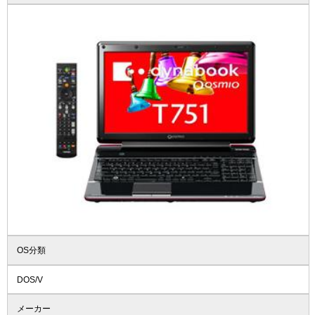
OS分類
DOS/V
メーカー