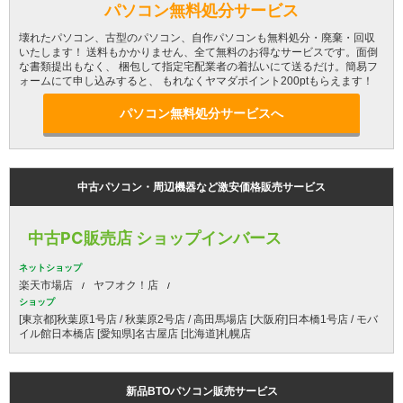
パソコン無料処分サービス
壊れたパソコン、古型のパソコン、自作パソコンも無料処分・廃棄・回収
いたします！ 送料もかかりません、全て無料のお得なサービスです。面倒
な書類提出もなく、 梱包して指定宅配業者の着払いにて送るだけ。簡易フ
ォームにて申し込みすると、 もれなくヤマダポイント200ptもらえます！
パソコン無料処分サービスへ
中古パソコン・周辺機器など激安価格販売サービス
中古PC販売店 ショップインバース
ネットショップ
楽天市場店
ヤフオク！店
ショップ
[東京都]秋葉原1号店 / 秋葉原2号店 / 高田馬場店 [大阪府]日本橋1号店 / モバ
イル館日本橋店 [愛知県]名古屋店 [北海道]札幌店
新品BTOパソコン販売サービス