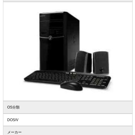
OS分類
DOS/V
メーカー