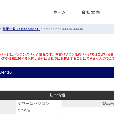
ENET
>
型番一覧（emachines）
>
emachines J4436 J4436
のページはパソコンスペック情報です。中古パソコン販売ページではございませ
い方や仕様に関するお問い合せは
当社ではお答えすることはできませんのでご
J4436
基本情報
タワー型パソコン
製品
DOS/V