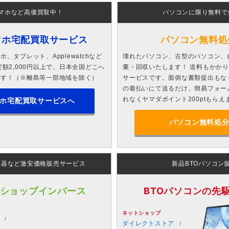
マホなど高価買取中！
パソコンに限り無料で
マホ宅配買取サービス
パソコン無料処
、タブレット、Applewatchなど
壊れたパソコン、古型のパソコン、
額2,000円以上で、日本全国どこへ
棄・回収いたします！ 送料もかか
ます！（※離島等一部地域を除く）
サービスです。面倒な書類提出もな
の着払いにて送るだけ。簡易フォー
れなくヤマダポイント200ptもらえ
ホ宅配買取サービスへ
パソコン無料処
機器など激安価格販売サービス
新品BTOパソコン
 ショップインバース
BTOパソコンの先駆者
ネットショップ
ダイレクトストア