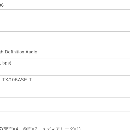
36
h Definition Audio
 bps)
-TX/10BASE-T
0×7(背面×4、前面×2、メディアリーダ×1)