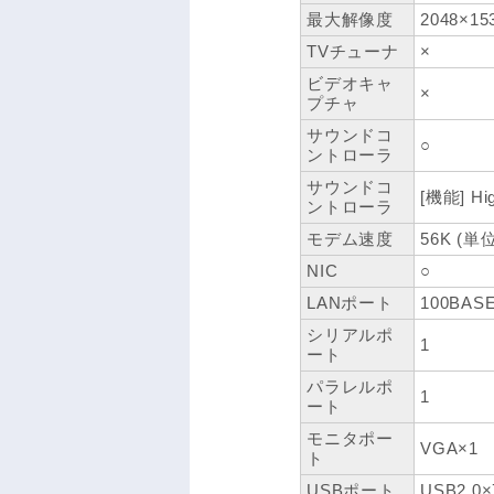
最大解像度
2048×15
TVチューナ
×
ビデオキャ
×
プチャ
サウンドコ
○
ントローラ
サウンドコ
[機能] Hig
ントローラ
モデム速度
56K (単位
NIC
○
LANポート
100BASE
シリアルポ
1
ート
パラレルポ
1
ート
モニタポー
VGA×1
ト
USBポート
USB2.