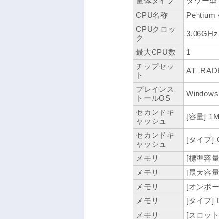
筐体タイプ
タワー型
CPU名称
Pentium 
CPUクロッ
3.06GHz
ク
最大CPU数
1
チップセッ
ATI RAD
ト
プレインス
Windows
トールOS
セカンドキ
[容量] 1
ャッシュ
セカンドキ
[タイプ]
ャッシュ
メモリ
[標準容量]
メモリ
[最大容量]
メモリ
[オンボー
メモリ
[タイプ] 
メモリ
[スロット