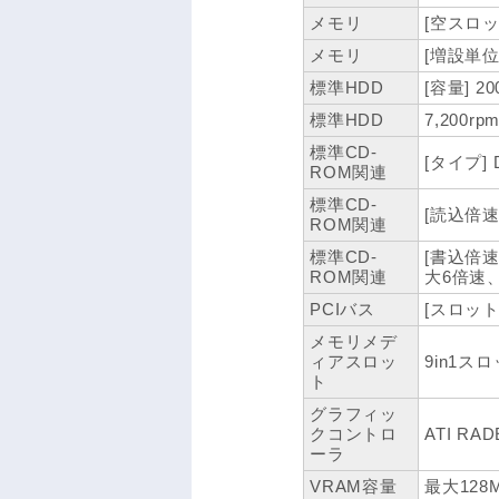
メモリ
[空スロッ
メモリ
[増設単位]
標準HDD
[容量] 20
標準HDD
7,200rp
標準CD-
[タイプ] 
ROM関連
標準CD-
[読込倍速
ROM関連
標準CD-
[書込倍速
ROM関連
大6倍速、
PCIバス
[スロット数]
メモリメデ
ィアスロッ
9in1スロ
ト
グラフィッ
クコントロ
ATI RAD
ーラ
VRAM容量
最大128