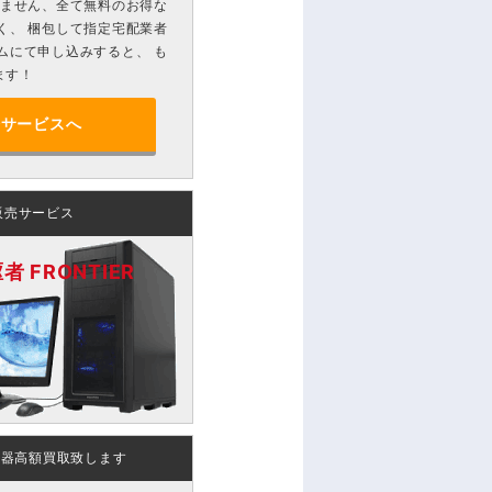
りません、全て無料のお得な
く、 梱包して指定宅配業者
ムにて申し込みすると、 も
ます！
分サービスへ
販売サービス
 FRONTIER
機器高額買取致します