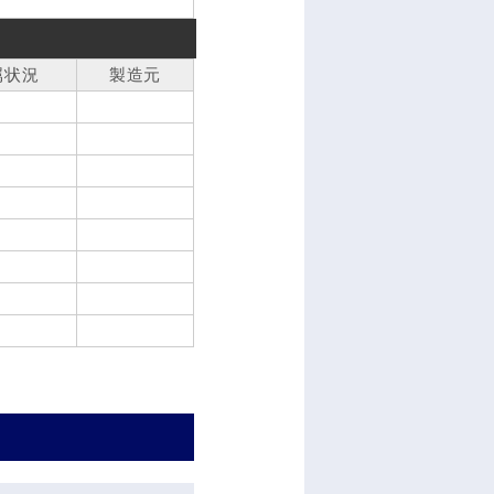
属状況
製造元