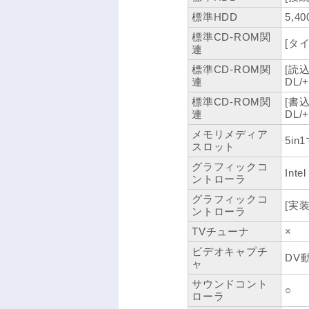
標準HDD
5,40
標準CD-ROM関
[タイ
連
標準CD-ROM関
[読込
連
DL/
標準CD-ROM関
[書
連
DL
メモリメディア
5i
スロット
グラフィックコ
Inte
ントローラ
グラフィックコ
[実
ントローラ
TVチューナ
×
ビデオキャプチ
DV
ャ
サウンドコント
○
ローラ