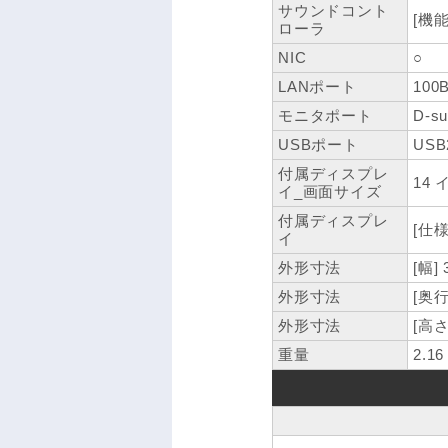
サウンドコント
[機能]
ローラ
NIC
○
LANポート
100
モニタポート
D-s
USBポート
USB
付属ディスプレ
14 
イ_画面サイズ
付属ディスプレ
[仕様
イ
外形寸法
[幅]
外形寸法
[奥行
外形寸法
[高さ
重量
2.16