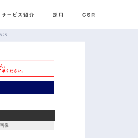
W25
ん。
了承ください。
画像