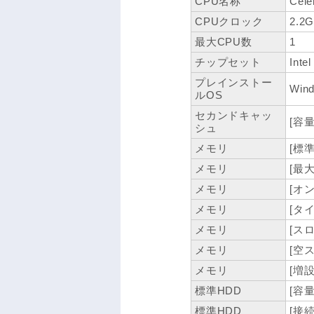
CPU名称
Cele
CPUクロック
2.2
最大CPU数
1
チップセット
Inte
プレインストー
Wind
ルOS
セカンドキャッ
[容量
シュ
メモリ
[標準
メモリ
[最大
メモリ
[オン
メモリ
[タイ
メモリ
[スロ
メモリ
[空
メモリ
[増設
標準HDD
[容量
標準HDD
[接続I