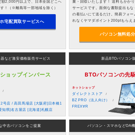
額2,000円以上で、日本全国どこへ
棄・回収いたします！ 送料もかか
ます！（※離島等一部地域を除く）
サービスです。面倒な書類提出もな
の着払いにて送るだけ。簡易フォー
れなくヤマダポイント200ptもらえ
ホ宅配買取サービスへ
パソコン無料処
機器など激安価格販売サービス
新品BTOパソコン
 ショップインバース
BTOパソコンの先駆者
ネットショップ
ダイレクトストア
BZ PRO（法人向け）
原2号店 / 高田馬場店 [大阪府]日本橋1
FREX∀R
愛知県]名古屋店 [北海道]札幌店
な中古パソコンをご提案
パソコン・スマホなどOA