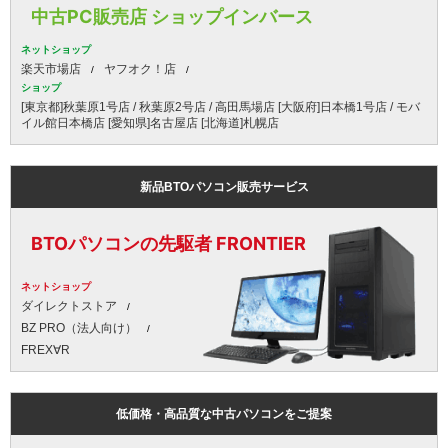
中古PC販売店 ショップインバース
ネットショップ
楽天市場店
ヤフオク！店
ショップ
[東京都]秋葉原1号店 / 秋葉原2号店 / 高田馬場店 [大阪府]日本橋1号店 / モバ
イル館日本橋店 [愛知県]名古屋店 [北海道]札幌店
新品BTOパソコン販売サービス
BTOパソコンの先駆者 FRONTIER
ネットショップ
ダイレクトストア
BZ PRO（法人向け）
FREX∀R
低価格・高品質な中古パソコンをご提案