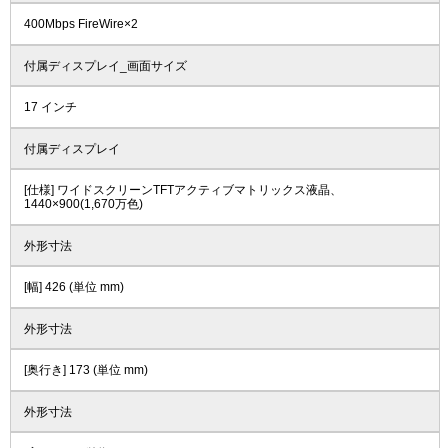
400Mbps FireWire×2
付属ディスプレイ_画面サイズ
17 インチ
付属ディスプレイ
[仕様] ワイドスクリーンTFTアクティブマトリックス液晶、
1440×900(1,670万色)
外形寸法
[幅] 426 (単位 mm)
外形寸法
[奥行き] 173 (単位 mm)
外形寸法