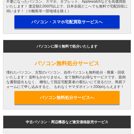
不要になったパソコン、スマホ、タブレット、Applewatchなどを高価買取
いたします！ 査定額2,000円以上で、日本全国どこへでも無料で宅配回収に
伺います！（※離島等一部地域を除く）
パソコン・スマホ宅配買取サービスへ
パソコンに限り無料で処分いたします
パソコン無料処分サービス
壊れたパソコン、古型のパソコン、自作パソコンも無料処分・廃棄・回収
いたします！ 送料もかかりません、全て無料のお得なサービスです。面倒
な書類提出もなく、 梱包して指定宅配業者の着払いにて送るだけ。簡易フ
ォームにて申し込みすると、 もれなくヤマダポイント200ptもらえます！
パソコン無料処分サービスへ
中古パソコン・周辺機器など激安価格販売サービス