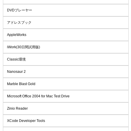
DVDプレーヤー
アドレスブック
AppleWorks
iWork(30日間試用版)
Classic環境
Nanosaur 2
Marble Blast Gold
Microsoft Office 2004 for Mac Test Drive
Zinio Reader
XCode Developer Tools