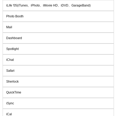
iLife '05(iTunes、iPhoto、iMovie HD、iDVD、GarageBand)
Photo Booth
Mail
Dashboard
Spotlight
iChat
Safari
Sherlock
QuickTime
iSync
iCal