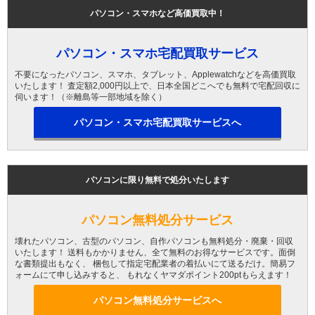
パソコン・スマホなど高価買取中！
パソコン・スマホ宅配買取サービス
不要になったパソコン、スマホ、タブレット、Applewatchなどを高価買取
いたします！ 査定額2,000円以上で、日本全国どこへでも無料で宅配回収に
伺います！（※離島等一部地域を除く）
パソコン・スマホ宅配買取サービスへ
パソコンに限り無料で処分いたします
パソコン無料処分サービス
壊れたパソコン、古型のパソコン、自作パソコンも無料処分・廃棄・回収
いたします！ 送料もかかりません、全て無料のお得なサービスです。面倒
な書類提出もなく、 梱包して指定宅配業者の着払いにて送るだけ。簡易フ
ォームにて申し込みすると、 もれなくヤマダポイント200ptもらえます！
パソコン無料処分サービスへ