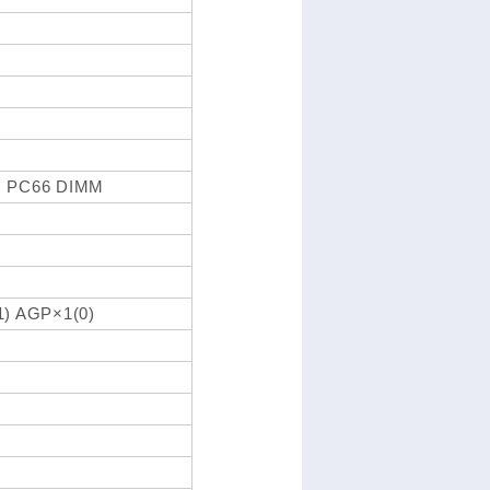
 PC66 DIMM
) AGP×1(0)