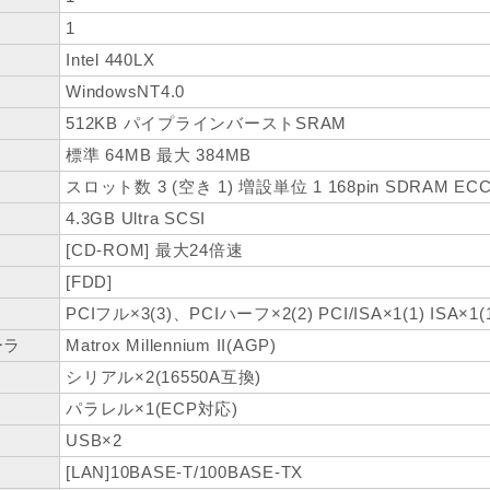
1
Intel 440LX
WindowsNT4.0
512KB パイプラインバーストSRAM
標準 64MB 最大 384MB
スロット数 3 (空き 1) 増設単位 1 168pin SDRAM ECC
4.3GB Ultra SCSI
[CD-ROM] 最大24倍速
[FDD]
PCIフル×3(3)、PCIハーフ×2(2) PCI/ISA×1(1) ISA×1(1
ーラ
Matrox Millennium II(AGP)
シリアル×2(16550A互換)
パラレル×1(ECP対応)
USB×2
[LAN]10BASE-T/100BASE-TX