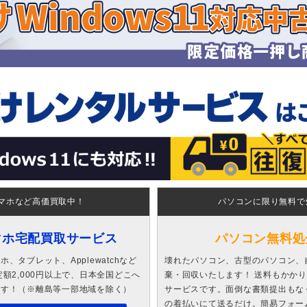
マホなど高価買取中！
パソコンに限り無料で
マホ宅配買取サービス
パソコン無料処
、タブレット、Applewatchなど
壊れたパソコン、古型のパソコン、
額2,000円以上で、日本全国どこへ
棄・回収いたします！ 送料もかか
ます！（※離島等一部地域を除く）
サービスです。面倒な書類提出もな
の着払いにて送るだけ。簡易フォー