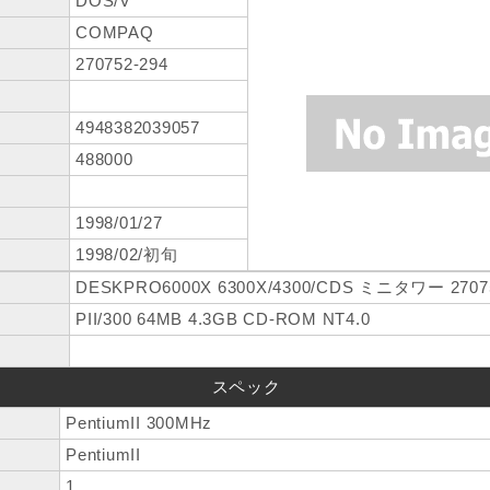
DOS/V
COMPAQ
270752-294
4948382039057
488000
1998/01/27
1998/02/初旬
DESKPRO6000X 6300X/4300/CDS ミニタワー 27075
PII/300 64MB 4.3GB CD-ROM NT4.0
スペック
PentiumII 300MHz
PentiumII
1