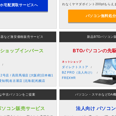
れなくヤマダポイント200ptもらえ
ホ宅配買取サービスへ
パソコン無料処
機器など激安価格販売サービス
新品BTOパソコン
 ショップインバース
BTOパソコンの先駆者
ネットショップ
ダイレクトストア
BZ PRO（法人向け）
原2号店 / 高田馬場店 [大阪府]日本橋1
FREX∀R
愛知県]名古屋店 [北海道]札幌店
な中古パソコンをご提案
パソコン・スマホなどOA
パソコン販売サービス
法人向け パソコ