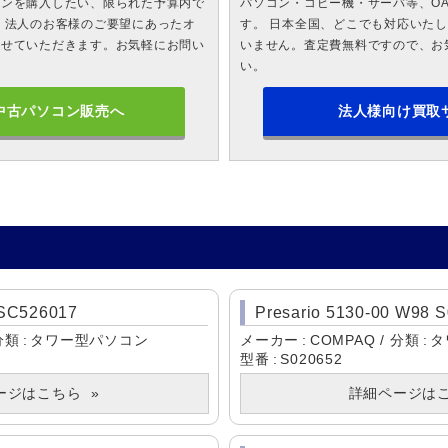
コンを購入したい、限られた予算内で
パソコン・コピー機・サーバ等、O
 法人のお客様のご要望にあったオ
す。 日本全国、どこでも対応いた
させていただきます。お気軽にお問い
いません。査定費無料ですので、お
い。
中古パソコン販売へ
法人様向け買取
 SC526017
Presario 5130-00 W98 
分類
タワー型パソコン
メーカー
COMPAQ
分類
タ
型番
S020652
ージはこちら
詳細ページは