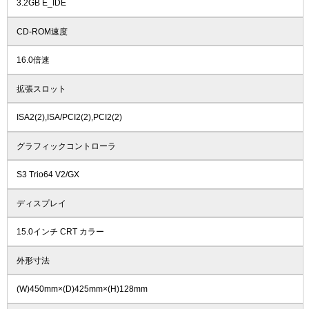
3.2GB E_IDE
CD-ROM速度
16.0倍速
拡張スロット
ISA2(2),ISA/PCI2(2),PCI2(2)
グラフィックコントローラ
S3 Trio64 V2/GX
ディスプレイ
15.0インチ CRT カラー
外形寸法
(W)450mm×(D)425mm×(H)128mm