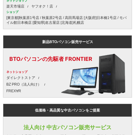
ネットショップ
楽天市場店
ヤフオク！店
ショップ
[東京都]秋葉原1号店 / 秋葉原2号店 / 高田馬場店 [大阪府]日本橋1号店 / モバ
イル館日本橋店 [愛知県]名古屋店 [北海道]札幌店
新品BTOパソコン販売サービス
BTOパソコンの先駆者 FRONTIER
ネットショップ
ダイレクトストア
BZ PRO（法人向け）
FREX∀R
低価格・高品質な中古パソコンをご提案
法人向け 中古パソコン販売サービス