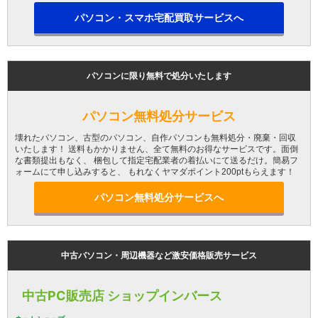
パソコン・スマホ宅配買取サービスへ
パソコンに限り無料で処分いたします
パソコン無料処分サービス
壊れたパソコン、古型のパソコン、自作パソコンも無料処分・廃棄・回収
いたします！ 送料もかかりません、全て無料のお得なサービスです。面倒
な書類提出もなく、 梱包して指定宅配業者の着払いにて送るだけ。簡易フ
ォームにて申し込みすると、 もれなくヤマダポイント200ptもらえます！
パソコン無料処分サービスへ
中古パソコン・周辺機器など激安価格販売サービス
中古PC販売店 ショップインバース