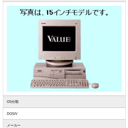
OS分類
DOS/V
メーカー