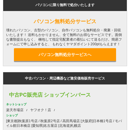
パソコンに限り無料で処分いたします
パソコン無料処分サービス
壊れたパソコン、古型のパソコン、自作パソコンも無料処分・廃棄・回収
いたします！ 送料もかかりません、全て無料のお得なサービスです。面倒
な書類提出もなく、 梱包して指定宅配業者の着払いにて送るだけ。簡易フ
ォームにて申し込みすると、 もれなくヤマダポイント200ptもらえます！
パソコン無料処分サービスへ
中古パソコン・周辺機器など激安価格販売サービス
中古PC販売店 ショップインバース
ネットショップ
楽天市場店
ヤフオク！店
ショップ
[東京都]秋葉原1号店 / 秋葉原2号店 / 高田馬場店 [大阪府]日本橋1号店 / モバ
イル館日本橋店 [愛知県]名古屋店 [北海道]札幌店