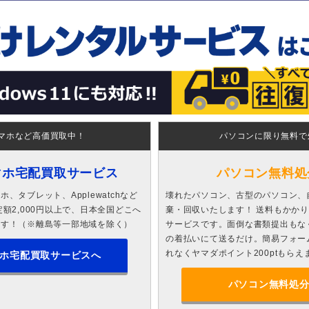
マホなど高価買取中！
パソコンに限り無料で
マホ宅配買取サービス
パソコン無料処
、タブレット、Applewatchなど
壊れたパソコン、古型のパソコン、
額2,000円以上で、日本全国どこへ
棄・回収いたします！ 送料もかか
ます！（※離島等一部地域を除く）
サービスです。面倒な書類提出もな
の着払いにて送るだけ。簡易フォー
れなくヤマダポイント200ptもらえ
ホ宅配買取サービスへ
パソコン無料処