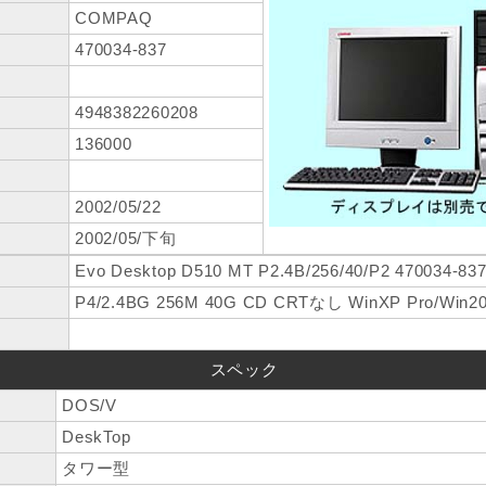
COMPAQ
470034-837
4948382260208
136000
2002/05/22
2002/05/下旬
Evo Desktop D510 MT P2.4B/256/40/P2 470034-83
P4/2.4BG 256M 40G CD CRTなし WinXP Pro/Win2
スペック
DOS/V
DeskTop
タワー型