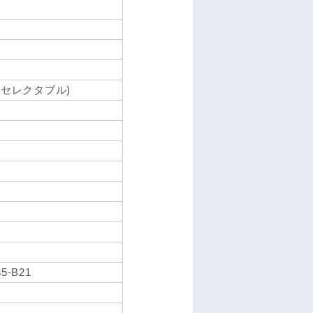
onal(セレクタブル)
35-B21