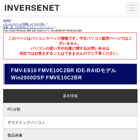
HOME
>
パソコンスペック情報（メーカー別）
>
型番一覧（FUJITSU デスクトップパソコン）
>
FMV-E610 FMVE10C2BR IDE-RAIDモデル Win2000DSP FMVE10C2BR
このページはパソコンスペック情報です。中古パソコン販売ページではご
ざいません。
パソコンの使い方や仕様に関するお問い合せは
当社ではお答えすることはできませんのでご了承ください。
FMV-E610 FMVE10C2BR IDE-RAIDモデル
Win2000DSP FMVE10C2BR
基本情報
PC分類
デスクトップパソコン
製品画像