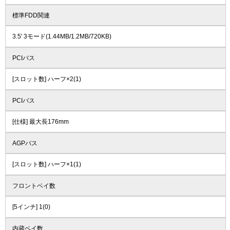
標準FDD関連
3.5' 3モード(1.44MB/1.2MB/720KB)
PCIバス
[スロット数] ハーフ×2(1)
PCIバス
[仕様] 最大長176mm
AGPバス
[スロット数] ハーフ×1(1)
フロントベイ数
[5インチ] 1(0)
内蔵ベイ数