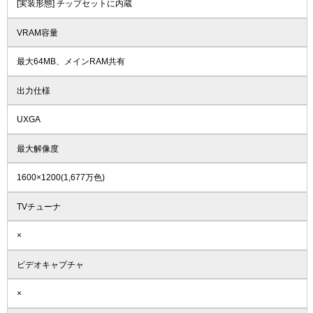
[実装形態] チップセットに内蔵
VRAM容量
最大64MB、メインRAM共有
出力仕様
UXGA
最大解像度
1600×1200(1,677万色)
TVチューナ
×
ビデオキャプチャ
×