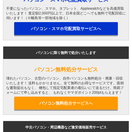
不要になったパソコン、スマホ、タブレット、Applewatchなどを高価買取
いたします！ 査定額2,000円以上で、日本全国どこへでも無料で宅配回収に
伺います！（※離島等一部地域を除く）
パソコン・スマホ宅配買取サービスへ
パソコンに限り無料で処分いたします
パソコン無料処分サービス
壊れたパソコン、古型のパソコン、自作パソコンも無料処分・廃棄・回収
いたします！ 送料もかかりません、全て無料のお得なサービスです。面倒
な書類提出もなく、 梱包して指定宅配業者の着払いにて送るだけ。簡易フ
ォームにて申し込みすると、 もれなくヤマダポイント200ptもらえます！
パソコン無料処分サービスへ
中古パソコン・周辺機器など激安価格販売サービス