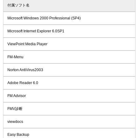
付属ソフト名
Microsoft Windows 2000 Professional (SP4)
Microsoft Internet Explorer 6.0SP1
ViewPoint Media Player
FM-Menu
Norton AntiVirus2003
Adobe Reader 6.0
FM Advisor
FMV診断
viewdocs
Easy Backup