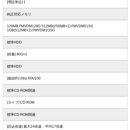
[増設単位] 1
純正対応メモリ
128MB:FMVDM128G 512MB(256MB×2):FMVDM51SG
1GB(512MB×2):FMVDM1GSG
標準HDD
[容量] 80G×2
標準HDD
[接続IF] Ultra ATA/100
標準CD-ROM関連
[タイプ] CD-ROM
標準CD-ROM関連
[読込倍速] 最大24倍速、平均17倍速