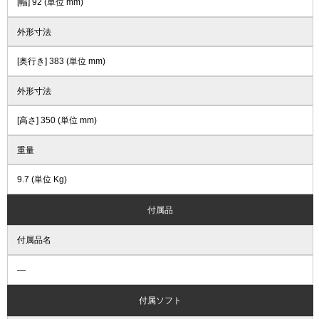
[幅] 92 (単位 mm)
外形寸法
[奥行き] 383 (単位 mm)
外形寸法
[高さ] 350 (単位 mm)
重量
9.7 (単位 Kg)
付属品
付属品名
―
付属ソフト