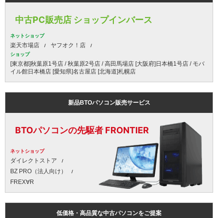
中古PC販売店 ショップインバース
ネットショップ
楽天市場店
ヤフオク！店
ショップ
[東京都]秋葉原1号店 / 秋葉原2号店 / 高田馬場店 [大阪府]日本橋1号店 / モバ
イル館日本橋店 [愛知県]名古屋店 [北海道]札幌店
新品BTOパソコン販売サービス
BTOパソコンの先駆者 FRONTIER
ネットショップ
ダイレクトストア
BZ PRO（法人向け）
FREX∀R
低価格・高品質な中古パソコンをご提案