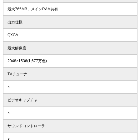
最大765MB、メインRAM共有
出力仕様
QXGA
最大解像度
2048×1536(1,677万色)
TVチューナ
×
ビデオキャプチャ
×
サウンドコントローラ
○