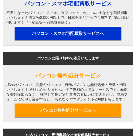
パソコン・スマホ宅配買取サービス
不要になったパソコン、スマホ、タブレット、Applewatchなどを高価買取
いたします！ 査定額2,000円以上で、日本全国どこへでも無料で宅配回収に
伺います！（※離島等一部地域を除く）
パソコン・スマホ宅配買取サービスへ
パソコンに限り無料で処分いたします
パソコン無料処分サービス
壊れたパソコン、古型のパソコン、自作パソコンも無料処分・廃棄・回収
いたします！ 送料もかかりません、全て無料のお得なサービスです。面倒
な書類提出もなく、 梱包して指定宅配業者の着払いにて送るだけ。簡易フ
ォームにて申し込みすると、 もれなくヤマダポイント200ptもらえます！
パソコン無料処分サービスへ
中古パソコン・周辺機器など激安価格販売サービス