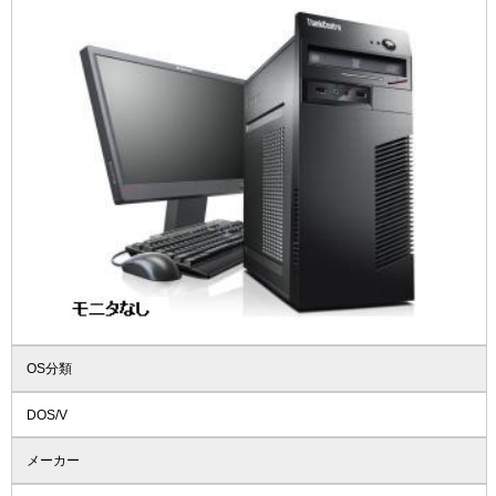
OS分類
DOS/V
メーカー