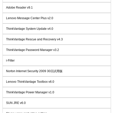
Adobe Reader v9.1
Lenovo Message Center Plus v2.0
ThinkVantage System Update v4.0
ThinkVantage Rescue and Recovery v4.3
ThinkVantage Password Manager v3.2
i-Filter
Norton Internet Security 2009 30日試用版
Lenovo ThinkVantage Toolbox v6.0
ThinkVantage Power Manager v1.0
SUN JRE v6.0