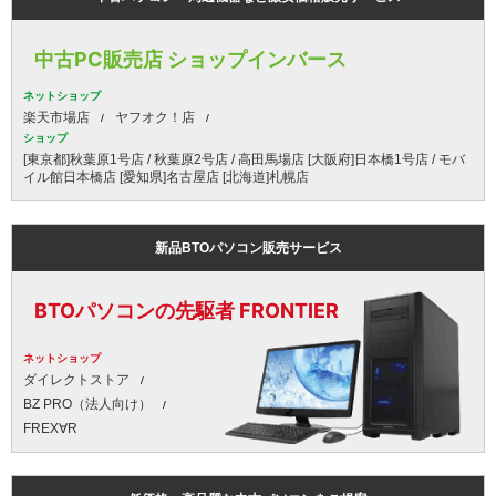
中古PC販売店 ショップインバース
ネットショップ
楽天市場店
ヤフオク！店
ショップ
[東京都]秋葉原1号店 / 秋葉原2号店 / 高田馬場店 [大阪府]日本橋1号店 / モバ
イル館日本橋店 [愛知県]名古屋店 [北海道]札幌店
新品BTOパソコン販売サービス
BTOパソコンの先駆者 FRONTIER
ネットショップ
ダイレクトストア
BZ PRO（法人向け）
FREX∀R