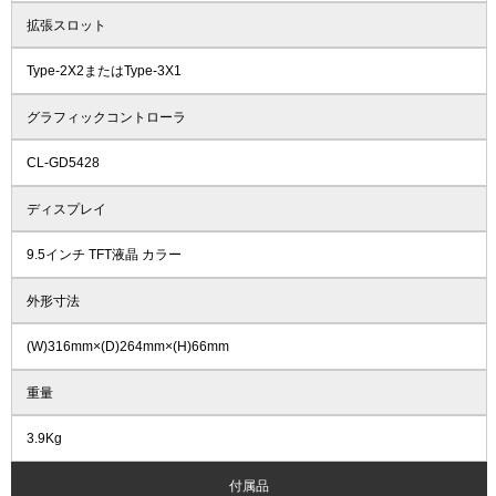
拡張スロット
Type-2X2またはType-3X1
グラフィックコントローラ
CL-GD5428
ディスプレイ
9.5インチ TFT液晶 カラー
外形寸法
(W)316mm×(D)264mm×(H)66mm
重量
3.9Kg
付属品