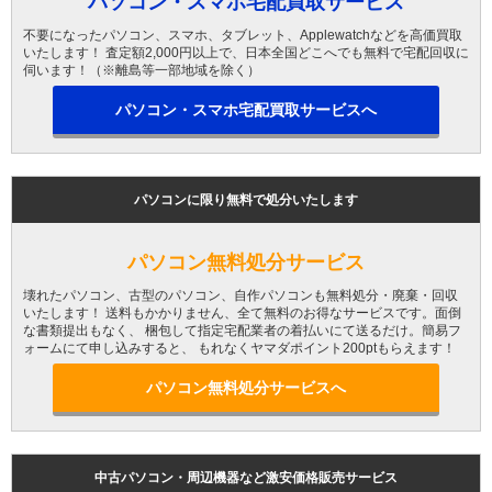
パソコン・スマホ宅配買取サービス
不要になったパソコン、スマホ、タブレット、Applewatchなどを高価買取
いたします！ 査定額2,000円以上で、日本全国どこへでも無料で宅配回収に
伺います！（※離島等一部地域を除く）
パソコン・スマホ宅配買取サービスへ
パソコンに限り無料で処分いたします
パソコン無料処分サービス
壊れたパソコン、古型のパソコン、自作パソコンも無料処分・廃棄・回収
いたします！ 送料もかかりません、全て無料のお得なサービスです。面倒
な書類提出もなく、 梱包して指定宅配業者の着払いにて送るだけ。簡易フ
ォームにて申し込みすると、 もれなくヤマダポイント200ptもらえます！
パソコン無料処分サービスへ
中古パソコン・周辺機器など激安価格販売サービス