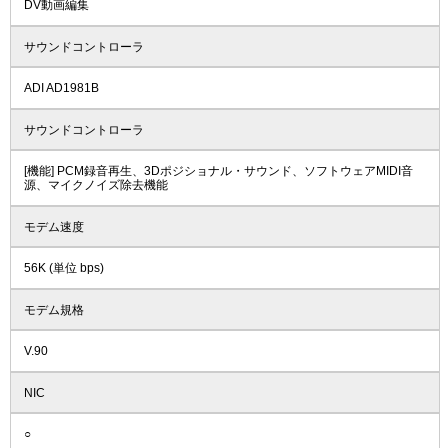
DV動画編集
サウンドコントローラ
ADI AD1981B
サウンドコントローラ
[機能] PCM録音再生、3Dポジショナル・サウンド、ソフトウェアMIDI音
源、マイクノイズ除去機能
モデム速度
56K (単位 bps)
モデム規格
V.90
NIC
○