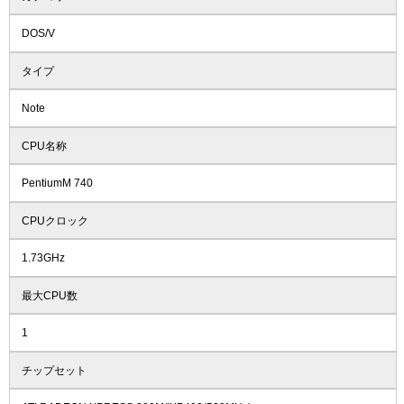
DOS/V
タイプ
Note
CPU名称
PentiumM 740
CPUクロック
1.73GHz
最大CPU数
1
チップセット