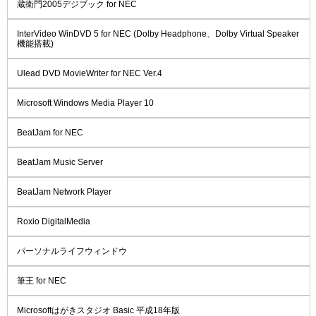
蔵衛門2005デジブック for NEC
InterVideo WinDVD 5 for NEC (Dolby Headphone、Dolby Virtual Speaker
機能搭載)
Ulead DVD MovieWriter for NEC Ver.4
Microsoft Windows Media Player 10
BeatJam for NEC
BeatJam Music Server
BeatJam Network Player
Roxio DigitalMedia
パーソナルライフウィンドウ
筆王 for NEC
Microsoftはがきスタジオ Basic 平成18年版