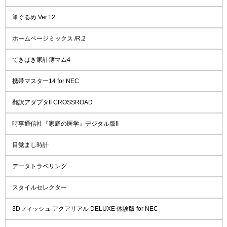
筆ぐるめ Ver.12
ホームページミックス /R.2
てきぱき家計簿マム4
携帯マスター14 for NEC
翻訳アダプタII CROSSROAD
時事通信社『家庭の医学』デジタル版II
目覚まし時計
データトラベリング
スタイルセレクター
3Dフィッシュ アクアリアル DELUXE 体験版 for NEC