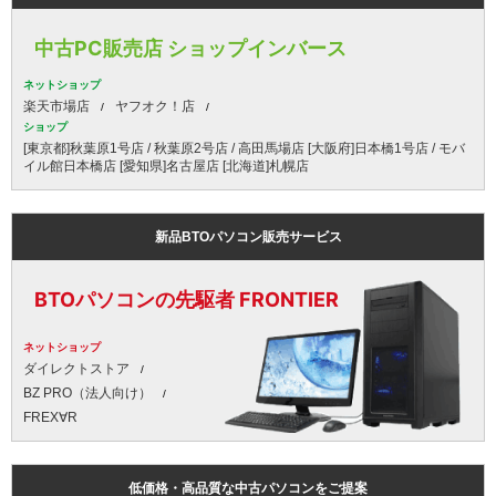
中古PC販売店 ショップインバース
ネットショップ
楽天市場店
ヤフオク！店
ショップ
[東京都]秋葉原1号店 / 秋葉原2号店 / 高田馬場店 [大阪府]日本橋1号店 / モバ
イル館日本橋店 [愛知県]名古屋店 [北海道]札幌店
新品BTOパソコン販売サービス
BTOパソコンの先駆者 FRONTIER
ネットショップ
ダイレクトストア
BZ PRO（法人向け）
FREX∀R
低価格・高品質な中古パソコンをご提案