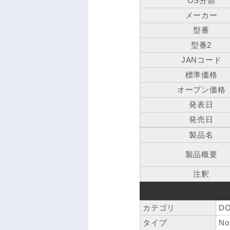
OS分類
メーカー
型番
型番2
JANコード
標準価格
オープン価格
発表日
発売日
製品名
製品概要
注釈
カテゴリ
DO
タイプ
No