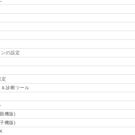
C
タンの設定
設定
ュ＆診断ツール
ル
親機版)
子機版)
X