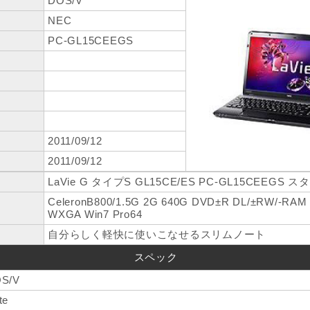
DOS/V
NEC
PC-GL15CEEGS
2011/09/12
2011/09/12
LaVie G タイプS GL15CE/ES PC-GL15CEEG
CeleronB800/1.5G 2G 640G DVD±R DL/±RW/-RA
WXGA Win7 Pro64
自分らしく軽快に使いこなせるスリムノート
スペック
S/V
te