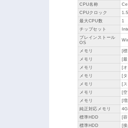
CPU名称
Ce
CPUクロック
1.
最大CPU数
1
チップセット
In
プレインストール
Wi
OS
メモリ
[
メモリ
[
メモリ
[
メモリ
[タ
メモリ
[
メモリ
[
メモリ
[増
純正対応メモリ
4G
標準HDD
[容
標準HDD
[接