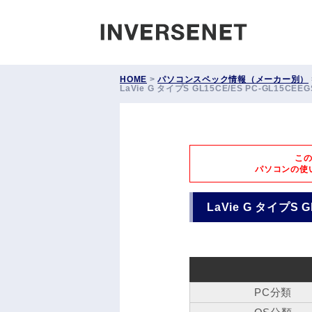
INVERS
HOME
>
パソコンスペック情報（メーカー別）
LaVie G タイプS GL15CE/ES PC-GL15C
こ
パソコンの使
LaVie G タイプS 
PC分類