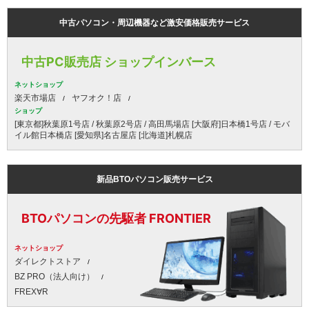
中古パソコン・周辺機器など激安価格販売サービス
中古PC販売店 ショップインバース
ネットショップ
楽天市場店
ヤフオク！店
ショップ
[東京都]秋葉原1号店 / 秋葉原2号店 / 高田馬場店 [大阪府]日本橋1号店 / モバ
イル館日本橋店 [愛知県]名古屋店 [北海道]札幌店
新品BTOパソコン販売サービス
BTOパソコンの先駆者 FRONTIER
ネットショップ
ダイレクトストア
BZ PRO（法人向け）
FREX∀R