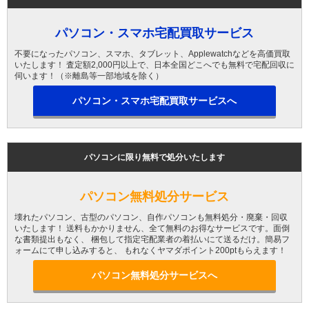
パソコン・スマホ宅配買取サービス
不要になったパソコン、スマホ、タブレット、Applewatchなどを高価買取
いたします！ 査定額2,000円以上で、日本全国どこへでも無料で宅配回収に
伺います！（※離島等一部地域を除く）
パソコン・スマホ宅配買取サービスへ
パソコンに限り無料で処分いたします
パソコン無料処分サービス
壊れたパソコン、古型のパソコン、自作パソコンも無料処分・廃棄・回収
いたします！ 送料もかかりません、全て無料のお得なサービスです。面倒
な書類提出もなく、 梱包して指定宅配業者の着払いにて送るだけ。簡易フ
ォームにて申し込みすると、 もれなくヤマダポイント200ptもらえます！
パソコン無料処分サービスへ