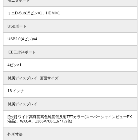
モニタポート
ミニD-Sub15ピン×1、HDMI×1
USBポート
USB2.0(4ピン)×4
IEEE1394ポート
4ピン×1
付属ディスプレイ_画面サイズ
16 インチ
付属ディスプレイ
[仕様] ワイド高輝度高色純度低反射TFTカラー(スーパーシャインビューEX
液晶)、WXGA、1366×768(1,677万色)
外形寸法