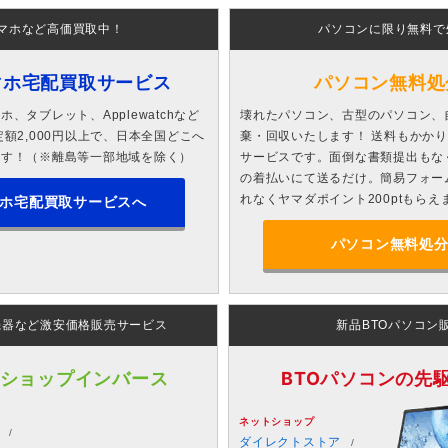
マホなど高価買取中！
パソコンに限り無料で
マホ宅配買取サービス
パソコン無料処
、タブレット、Applewatchなど
壊れたパソコン、古型のパソコン、
額2,000円以上で、日本全国どこへ
棄・回収いたします！ 送料もかか
ます！（※離島等一部地域を除く）
サービスです。面倒な書類提出もな
の着払いにて送るだけ。簡易フォー
れなくヤマダポイント200ptもらえ
ホ宅配買取サービスへ
パソコン無料処
機器など激安価格販売サービス
新品BTOパソコン
 ショップインバース
BTOパソコンの先駆者
ネットショップ
ダイレクトストア