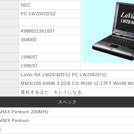
NEC
PC-LW2042DS2
4988621381837
368000
1998/07
1998/07
LaVie NX LW20/42DS2 PC-LW2042DS2
MMX/200 64MB 3.2GB CD-ROM 12.1TFT Win98 Wo
進化するほど、キレイになる。
スペック
MMX Pentium 200MHz
MMX Pentium
1