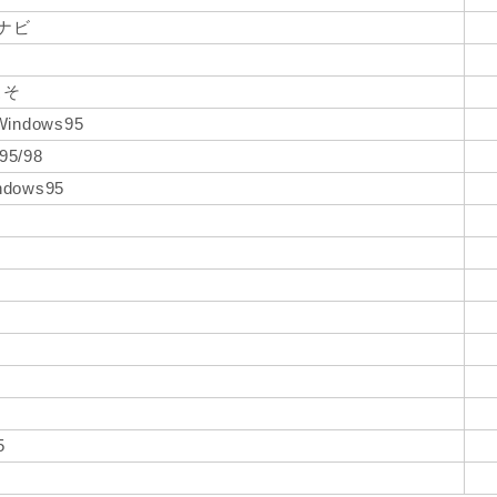
プナビ
こそ
Windows95
95/98
dows95
5