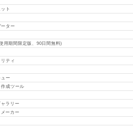
ェット
ゲーター
(使用期間限定版、90日間無料)
ィリティ
キュー
ク作成ツール
ト ギャラリー
ビー メーカー