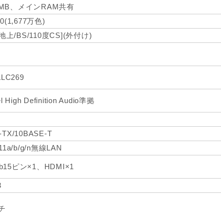
6MB、メインRAM共有
80(1,677万色)
上/BS/110度CS](外付け)
ALC269
l High Definition Audio準拠
-TX/10BASE-T
.11a/b/g/n無線LAN
b15ピン×1、HDMI×1
3
ンチ