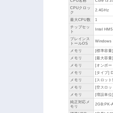
CPU名称
Core i3 
CPUクロッ
2.4GHz
ク
最大CPU数
1
チップセッ
Intel HM
ト
プレインス
Windows 
トールOS
メモリ
[標準容量]
メモリ
[最大容量]
メモリ
[オンボード
メモリ
[タイプ] 
メモリ
[スロット数
メモリ
[空スロット
メモリ
[増設単位]
純正対応メ
2GB:PK-
モリ