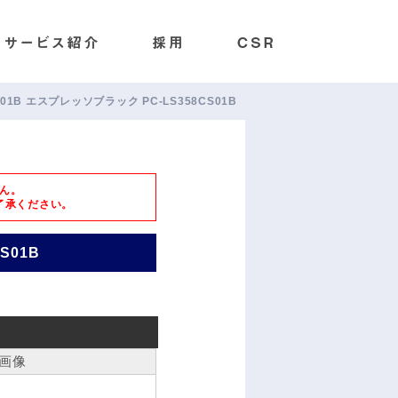
58CS01B エスプレッソブラック PC-LS358CS01B
ん。
了承ください。
CS01B
画像