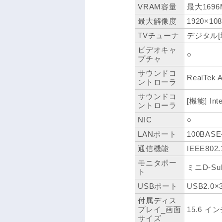
VRAM容量
最大169
最大解像度
1920×10
TVチューナ
デジタル[地
ビデオキャ
○
プチャ
サウンドコ
RealTek 
ントローラ
サウンドコ
[機能] Inte
ントローラ
NIC
○
LANポート
100BASE
通信機能
IEEE802
モニタポー
ミニD-Su
ト
USBポート
USB2.0×
付属ディス
プレイ_画面
15.6 イ
サイズ