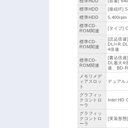
標準HDD
[容量] 64
標準HDD
[接続IF] S
標準HDD
5,400rpm
標準CD-
[タイプ] C
ROM関連
[読込倍速]
標準CD-
DL/+R 
ROM関連
4倍速
[書込倍速]
標準CD-
DL最大4
ROM関連
速、BD-R
メモリメデ
ィアスロッ
デュアル
ト
グラフィッ
クコントロ
Intel HD 
ーラ
グラフィッ
クコントロ
[実装形態
ーラ