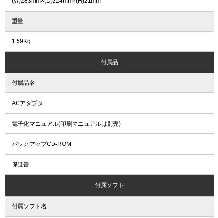
(W)283mm×(D)224mm×(H)21mm
重量
1.59Kg
付属品
付属品名
ACアダプタ
電子化マニュアル(印刷マニュアルは別売)
バックアップCD-ROM
保証書
付属ソフト
付属ソフト名