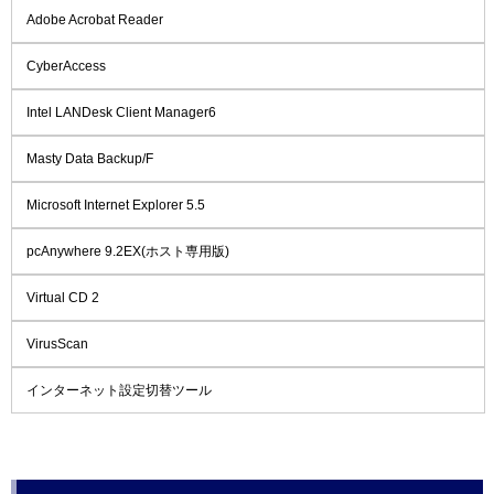
Adobe Acrobat Reader
CyberAccess
Intel LANDesk Client Manager6
Masty Data Backup/F
Microsoft Internet Explorer 5.5
pcAnywhere 9.2EX(ホスト専用版)
Virtual CD 2
VirusScan
インターネット設定切替ツール