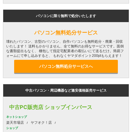
パソコンに限り無料で処分いたします
パソコン無料処分サービス
壊れたパソコン、古型のパソコン、自作パソコンも無料処分・廃棄・回収
いたします！ 送料もかかりません、全て無料のお得なサービスです。面倒
な書類提出もなく、 梱包して指定宅配業者の着払いにて送るだけ。簡易フ
ォームにて申し込みすると、 もれなくヤマダポイント200ptもらえます！
パソコン無料処分サービスへ
中古パソコン・周辺機器など激安価格販売サービス
中古PC販売店 ショップインバース
ネットショップ
楽天市場店
ヤフオク！店
ショップ