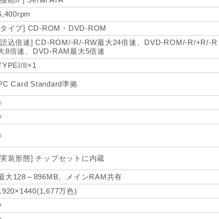
5,400rpm
[タイプ] CD-ROM・DVD-ROM
[読込倍速] CD-ROM/-R/-RW最大24倍速、DVD-ROM/-R/+R/-R 
大8倍速、DVD-RAM最大5倍速
TYPEI/II×1
PC Card Standard準拠
○
×
○
[実装形態] チップセットに内蔵
最大128～896MB、メインRAM共有
1920×1440(1,677万色)
×