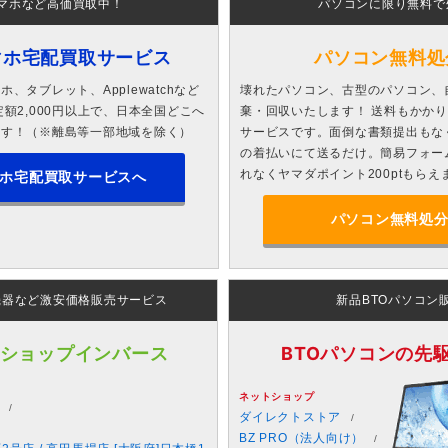
マホなど高価買取中！
パソコンに限り無料で
マホ宅配買取サービス
パソコン無料処
、タブレット、Applewatchなど
壊れたパソコン、古型のパソコン、
額2,000円以上で、日本全国どこへ
棄・回収いたします！ 送料もかか
ます！（※離島等一部地域を除く）
サービスです。面倒な書類提出もな
の着払いにて送るだけ。簡易フォー
れなくヤマダポイント200ptもらえ
ホ宅配買取サービスへ
パソコン無料処
機器など激安価格販売サービス
新品BTOパソコン
 ショップインバース
BTOパソコンの先駆者
ネットショップ
ダイレクトストア
BZ PRO（法人向け）