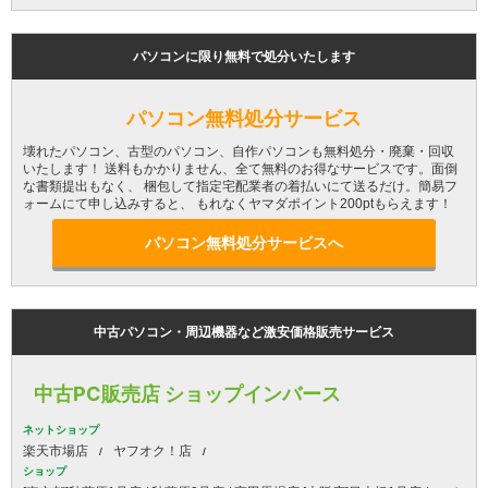
パソコンに限り無料で処分いたします
パソコン無料処分サービス
壊れたパソコン、古型のパソコン、自作パソコンも無料処分・廃棄・回収
いたします！ 送料もかかりません、全て無料のお得なサービスです。面倒
な書類提出もなく、 梱包して指定宅配業者の着払いにて送るだけ。簡易フ
ォームにて申し込みすると、 もれなくヤマダポイント200ptもらえます！
パソコン無料処分サービスへ
中古パソコン・周辺機器など激安価格販売サービス
中古PC販売店 ショップインバース
ネットショップ
楽天市場店
ヤフオク！店
ショップ