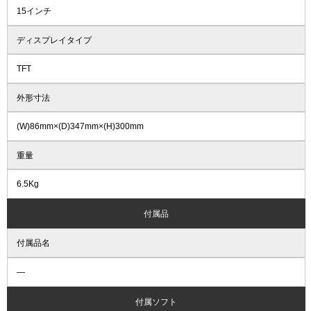
15インチ
ディスプレイタイプ
TFT
外形寸法
(W)86mm×(D)347mm×(H)300mm
重量
6.5Kg
付属品
付属品名
―
付属ソフト