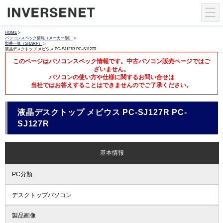
HOME
>
パソコンスペック情報（メーカー別）
>
型番一覧（SHARP）
>
液晶デスクトップ メビウス PC-SJ127R PC-SJ127R
このページはパソコンスペック情報です。中古パソコン販売ページではご
ざいません。
パソコンの使い方や仕様に関するお問い合せは
当社ではお答えすることはできませんのでご了承ください。
液晶デスクトップ メビウス PC-SJ127R PC-
SJ127R
基本情報
PC分類
デスクトップパソコン
製品画像