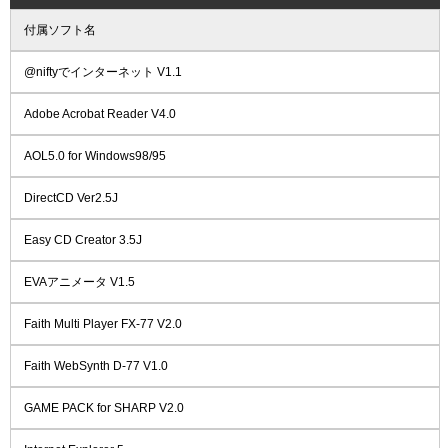
付属ソフト名
@niftyでインターネット V1.1
Adobe Acrobat Reader V4.0
AOL5.0 for Windows98/95
DirectCD Ver2.5J
Easy CD Creator 3.5J
EVAアニメータ V1.5
Faith Multi Player FX-77 V2.0
Faith WebSynth D-77 V1.0
GAME PACK for SHARP V2.0