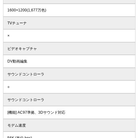
1600×1200(1,677万色)
TVチューナ
×
ビデオキャプチャ
DV動画編集
サウンドコントローラ
○
サウンドコントローラ
[機能] AC97準拠、3Dサウンド対応
モデム速度