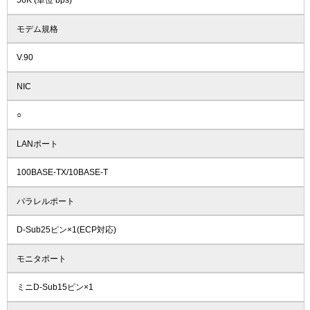
56K (単位 bps)
モデム規格
V.90
NIC
○
LANポート
100BASE-TX/10BASE-T
パラレルポート
D-Sub25ピン×1(ECP対応)
モニタポート
ミニD-Sub15ピン×1