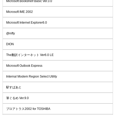
Microsoft Bookshelf Basic Ver.3.0
Microsoft IME 2002
Microsoft Internet Explorer6.0
@nifty
DION
The翻訳インターネット Ver6.0 LE
Microsoft Outlook Express
Internal Modem Region Select Utility
駅すぱあと
筆ぐるめ Ver.9.0
プロアトラス2002 for TOSHIBA