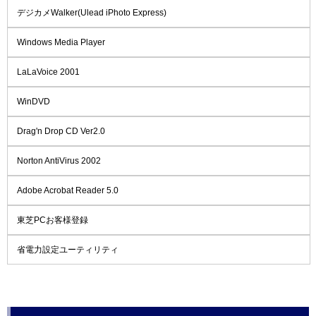
デジカメWalker(Ulead iPhoto Express)
Windows Media Player
LaLaVoice 2001
WinDVD
Drag'n Drop CD Ver2.0
Norton AntiVirus 2002
Adobe Acrobat Reader 5.0
東芝PCお客様登録
省電力設定ユーティリティ