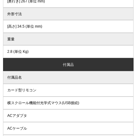
[奥行き] 267 (単位 mm)
外形寸法
[高さ] 34.5 (単位 mm)
重量
2.8 (単位 Kg)
付属品
付属品名
カード型リモコン
横スクロール機能付光学式マウス(USB接続)
ACアダプタ
ACケーブル