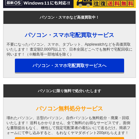
パソコン・スマホなど高価買取中！
パソコン・スマホ宅配買取サービス
不要になったパソコン、スマホ、タブレット、Applewatchなどを高価買取
いたします！ 査定額2,000円以上で、日本全国どこへでも無料で宅配回収に
伺います！（※離島等一部地域を除く）
パソコン・スマホ宅配買取サービスへ
パソコンに限り無料で処分いたします
パソコン無料処分サービス
壊れたパソコン、古型のパソコン、自作パソコンも無料処分・廃棄・回収
いたします！ 送料もかかりません、全て無料のお得なサービスです。面倒
な書類提出もなく、 梱包して指定宅配業者の着払いにて送るだけ。簡易フ
ォームにて申し込みすると、 もれなくヤマダポイント200ptもらえます！