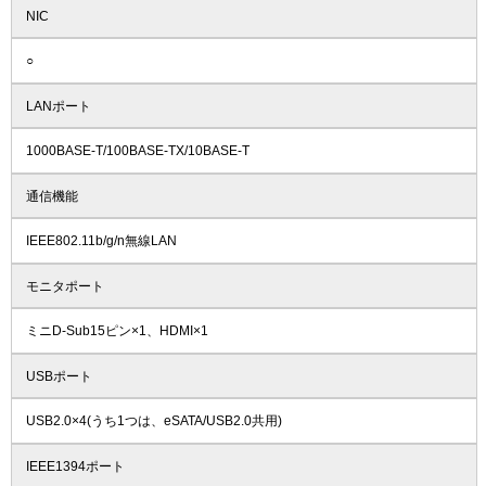
NIC
○
LANポート
1000BASE-T/100BASE-TX/10BASE-T
通信機能
IEEE802.11b/g/n無線LAN
モニタポート
ミニD-Sub15ピン×1、HDMI×1
USBポート
USB2.0×4(うち1つは、eSATA/USB2.0共用)
IEEE1394ポート