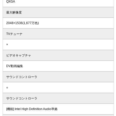
QXGA
最大解像度
2048×1536(1,677万色)
TVチューナ
×
ビデオキャプチャ
DV動画編集
サウンドコントローラ
○
サウンドコントローラ
[機能] Intel High Definition Audio準拠